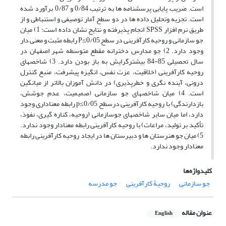
است. ضریب پایایی پرسشنامه ها به ترتیب 0/84 و 0/87 برآورد شده
است. تجزیه وتحلیل داده ها در دو سطح آمار توصیفی و استنباطی و از
طریق نرم افزار SPSS انجام پذیرفته و نتایج نشان داده است: 1) میان
جو سازمانی و روحیه کارآفرینی در سطح 0/05≥P رابطه مثبت و معنی دار
وجود دارد. 2) جو مدارس دخترانه مقطع متوسطه شهر اصفهان در
سال تحصیلی 85-84 بیشترگرایش به باز بودن دارد. 3) شاخصهای
روحیه کارآفرینی (خلاقیت، عزت نفس، انگیزه پیشرفت، منبع کنترل
درونی، آینده نگری و خطرپذیری) در دانش آموزان بالاتر از میانگین
است. 4) میان شاخصهای جو سازمانی (صمیمیت، عدم جوشش،
بازدارندگی) با روحیه کارآفرینی درسطح 0/05≥p رابطه معناداری وجود
دارد، اما میان سایر شاخصهای جوسازمانی (روحیه، کناره گیری، نفوذ،
تأکید بر تولید، مراعات) با روحیه کارآفرینی رابطه معنادار وجود ندارد.
5) میان جو هنرستان ها و دبیرستان ها در ایجاد روحیه کارآفرینی رابطه
معنادار وجود ندارد.
کلیدواژه‌ها
جو سازمانی
روحیۀ کارآفرینی
جو مدرسه
عنوان مقاله
English