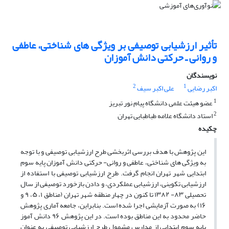
تأثیر ارزشیابی توصیفی بر ویژگی های شناختی، عاطفی
و روانی ـ حرکتی دانش آموزان
نویسندگان
2
1
اکبر رضایی
علی اکبر سیف
1
عضو هیئت علمی دانشگاه پیام نور تبریز
2
استاد دانشگاه علامه طباطبایی تهران
چکیده
این پژوهش با هدف بررسی اثربخشی طرح ارزشیابی توصیفی و با توجه
به ویژگی های شناختی، عاطفی و روانی- حرکتی دانش آموزان پایه سوم
ابتدایی شهر تهران انجام گرفت. طرح ارزشیابی توصیفی با استفاده از
ارزشیابی تکوینی، ارزشیابی عملکردی، و دادن بازخورد توصیفی از سال
تحصیلی ۸۳- ۱۳۸۲ تا کنون در چهار منطقه شهر تهران (مناطق ۱، ۵، ۹ و
۱۶) به صورت آزمایشی اجرا شده است. بنابراین، جامعه آماری پژوهش
حاضر محدود به این مناطق بوده است. در این پژوهش ۹۶ دانش آموز
پایه سوم ابتدایی از مدارس مشمول طرح ارزشیابی توصیفی به عنوان