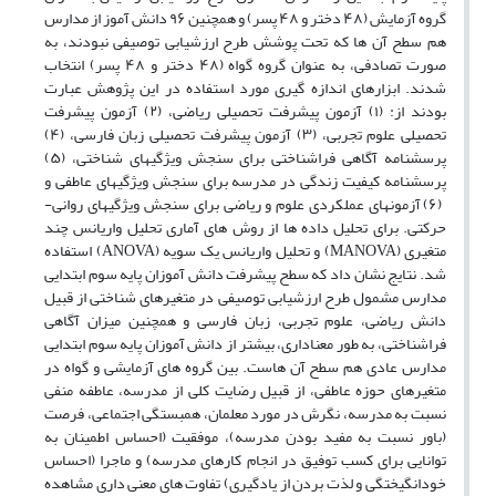
گروه آزمایش (۴۸ دختر و ۴۸ پسر) و همچنین ۹۶ دانش آموز از مدارس
هم سطح آن ها که تحت پوشش طرح ارزشیابی توصیفی نبودند، به
صورت تصادفی، به عنوان گروه گواه (۴۸ دختر و ۴۸ پسر) انتخاب
شدند. ابزارهای اندازه گیری مورد استفاده در این پژوهش عبارت
بودند از: (۱) آزمون پیشرفت تحصیلی ریاضی، (۲) آزمون پیشرفت
تحصیلی علوم تجربی، (۳) آزمون پیشرفت تحصیلی زبان فارسی، (۴)
پرسشنامه آگاهی فراشناختی برای سنجش ویژگیهای شناختی، (۵)
پرسشنامه کیفیت زندگی در مدرسه برای سنجش ویژگیهای عاطفی و
(۶) آزمونهای عملکردی علوم و ریاضی برای سنجش ویژگیهای روانی-
حرکتی. برای تحلیل داده ها از روش های آماری تحلیل واریانس چند
متغیری (MANOVA) و تحلیل واریانس یک سویه (ANOVA) استفاده
شد. نتایج نشان داد که سطح پیشرفت دانش آموزان پایه سوم ابتدایی
مدارس مشمول طرح ارزشیابی توصیفی در متغیرهای شناختی از قبیل
دانش ریاضی، علوم تجربی، زبان فارسی و همچنین میزان آگاهی
فراشناختی، به طور معناداری، بیشتر از دانش آموزان پایه سوم ابتدایی
مدارس عادی هم سطح آن هاست. بین گروه های آزمایشی و گواه در
متغیرهای حوزه عاطفی، از قبیل رضایت کلی از مدرسه، عاطفه منفی
نسبت به مدرسه، نگرش در مورد معلمان، همبستگی اجتماعی، فرصت
(باور نسبت به مفید بودن مدرسه)، موفقیت (احساس اطمینان به
توانایی برای کسب توفیق در انجام کارهای مدرسه) و ماجرا (احساس
خودانگیختگی و لذت بردن از یادگیری) تفاوت های معنی داری مشاهده