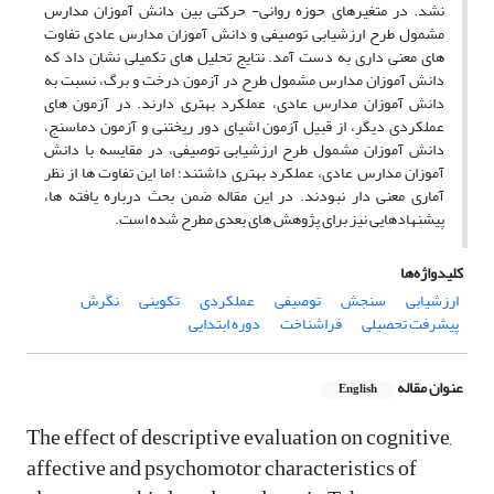
نشد. در متغیرهای حوزه روانی- حرکتی بین دانش آموزان مدارس
مشمول طرح ارزشیابی توصیفی و دانش آموزان مدارس عادی تفاوت
های معنی داری به دست آمد. نتایج تحلیل های تکمیلی نشان داد که
دانش آموزان مدارس مشمول طرح در آزمون درخت و برگ، نسبت به
دانش آموزان مدارس عادی، عملکرد بهتری دارند. در آزمون های
عملکردی دیگرِ، از قبیل آزمون اشیای دور ریختنی و آزمون دماسنج،
دانش آموزان مشمول طرح ارزشیابی توصیفی، در مقایسه با دانش
آموزان مدارس عادی، عملکرد بهتری داشتند؛ اما این تفاوت ها از نظر
آماری معنی دار نبودند. در این مقاله ضمن بحث درباره یافته ها،
پیشنهادهایی نیز برای پژوهش های بعدی مطرح شده است.
کلیدواژه‌ها
ارزشیابی
سنجش
توصیفی
عملکردی
تکوینی
نگرش
پیشرفت تحصیلی
فراشناخت
دوره ابتدایی
عنوان مقاله
English
The effect of descriptive evaluation on cognitive,
affective and psychomotor characteristics of