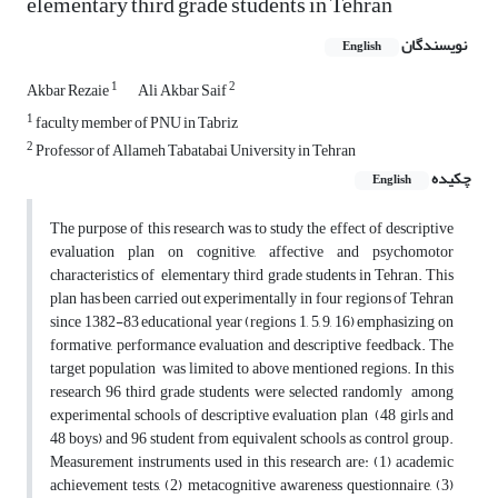
elementary third grade students in Tehran
نویسندگان
English
1
2
Akbar Rezaie
Ali Akbar Saif
1
faculty member of PNU in Tabriz
2
Professor of Allameh Tabatabai University in Tehran
چکیده
English
The purpose of this research was to study the effect of descriptive
evaluation plan on cognitive, affective and psychomotor
characteristics of elementary third grade students in Tehran. This
plan has been carried out experimentally in four regions of Tehran
since 1382-83 educational year (regions 1, 5, 9, 16) emphasizing on
formative, performance evaluation and descriptive feedback. The
target population was limited to above mentioned regions. In this
research 96 third grade students were selected randomly among
experimental schools of descriptive evaluation plan (48 girls and
48 boys) and 96 student from equivalent schools as control group.
Measurement instruments used in this research are: (1) academic
achievement tests, (2) metacognitive awareness questionnaire, (3)