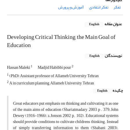
تفکر
تفکر انتقادی
آموزش و پرورش
عنوان مقاله
English
Developing Critical Thinking, the Main Goal of
Education
نویسندگان
English
1
2
Hassan Maleki
Madjid Habibbi pour
1
(PhD), Assistant professor of Allameh University, Tehran
2
A in curriculum planning, Allameh University, Tehran
چکیده
English
Great educators put emphasis on thinking and cultivating it as one
of the main aims of education (Shariatmadary, 2003, p . 379; John
Dewey (1916-1966); & Jonson, 2002, p. 102). Educational systems
should provide conditions to cultivate childrens thinking. Instead
of simply transferring information to them (Shabani, 2003).