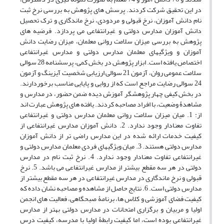
در این تحقیق شرکت کردند. پرسش های پژوهش به بررسی نرخ ثبت
نام دانش آموزان، نرخ قبولی و مردودی، نرخ ماندگاری و ترک تحصیل
دانش آموزان مدارس دولتی و غیرانتفاعی می پردازد. فرضیه های
پژوهش به بررسی میزان سلامت روانی معلمان، میزان رضایت دانش
آموزان و ویژگیهای معلمان مدارس دولتی و مدارس غیرانتفاعی
اختصاص یافته است. ابزار پژوهش در بخش کمی، پرسشنامه 28 سوالی
سلامت عمومی روان، آزمون 21 سوالی ارزیابی شخصیت آیزینگ و آزمون
24 سوالی رضایت مراجع است که از روایی و پایایی مناسب برخوردارند.
در بخش کیفی چهار پژوهشگر آموزش دیده ضمن حضور، در مدارس و
مشاهدۀ وضعیت، با افراد مصاحبه کردند. یافته های پژوهش عبارت اند
از: 1. میان میزان سلامت روانی معلمان مدارس دولتی و غیرانتفاعی
تفاوت معنادار وجود ندارد. 2. دانش آموزان مدارس غیرانتفاعی از
کیفیت خدمات ارائه شده در این مدارس راضی تر از دانش آموزان
مدارس دولتی هستند. 3. میان ویژگیهای فردی معلمان مدارس دولتی و
غیرانتفاعی تفاوت معنادار وجود ندارد. 4. نرخ ثبت نام در مدارس
دولتی در هر سه مقطع بیشتر از مدارس غیرانتفاعی می باشد. 5. نرخ
قبولی و نرخ ماندگاری در مدارس غیرانتفاعی در هر سه مقطع بیشتر از
مدارس دولتی است. 6. نتایج حاصل از مشاهده و مصاحبه نشان داده که
کیفیت فضای آموزشی و کلاس ها، برنامۀ صبحگاهی، فعالیت های انجمن
اولیا و مربیان و برگزاری امتحانات در مدارس دولتی بهتر از مدارس
غیرانتفاعی بوده است، اما کیفیت رابطۀ اولیا با مدرسه، کیفیت درس