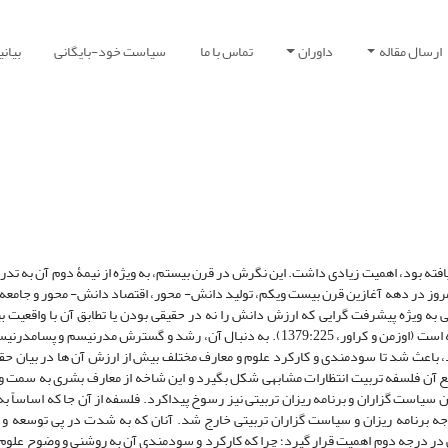
ارسال مقاله
داوران
تماس با ما
سیاست خود-بایگانی
بیان
بود، اهمیت زیادی داشت. این نگرش در قرن بیستم، به ویژه از نیمۀ دوم آن به تدریج
روز در دهه آغازین قرن بیست ویکم، تولید دانش- محور، اقتصاد دانش- محور و جامعه 
ه ویژه پیشرفت گرایی که ارزش دانش را نه در حقیقی بودن یا تطابق آن با واقعیت بی
سودمندی و کارایی آن معرفی می کرد، نقش بسزایی در این تغییر نگرش داشته است (اوزمن و کراور، 1379:225). به دنبال آن، رشد و گستر
د، باعث شد تا سودمندی و کارکرد علوم و معارف مختلف بیش از ارزش آن ها در بیان حق
 تبع آن فلسفه تربیت انتظارات مشابهی شکل بگیرد و این شاخه از معارف بشری به سمت 
سیاست گزاران و برنامه ریزان تربیتی نیز رسوخ پیداکرد. فلسفه از آن جا که اساساً به
 توجه برنامه ریزان و سیاست گزاران تربیتی خارج شد. آنان که به شدت در پی توسعه 
 در درجه دوم اهمیت قرار گیرد؛ چرا که کارکرد و سودمندی آن به روشنی و وضوح علوم