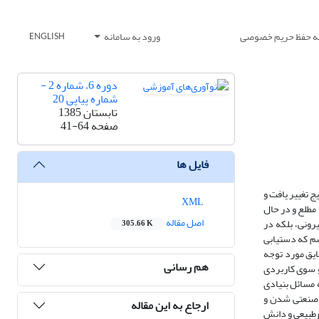
یه حفظ حریم خصوصی
ورود به سامانه
ENGLISH
دوره 6، شماره 2 -
شماره پیاپی 20
تابستان 1385
صفحه
41-64
فایل ها
 تغییر یافت و
XML
مطلع و در حال
اصل مقاله
رونی، بلکه در
305.66 K
ش مدرنیسم و پسامدرنیسم که دستیابی
ایق مورد توجه
هم رسانی
و سوی کاربردی
 مسائل بنیادی
و صنعتی شدن و
ارجاع به این مقاله
 طبیعی و دانش