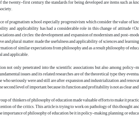
 of the twenty-first century, the standards for being developed are items such a
society.
e of pragmatism school, especially progressivism, which consider the value of know
ability and applicability, has had a considerable role in this change of attitude
sociations and circles: the development and expansion of modernism and post-mode
tive and plural matter, made the usefulness and applicability of sciences and learning
rmation of similar expectations from philosophy and as a result philosophy of educ
al and applicable.
ion not only penetrated into the scientific associations but also among policy-m
undamental issues and its related researches are of the theoretical type, they even
 who seriously were and still are after expansion and industrialization and renova
the second level of important, because its function and profitability is not as clear 
oup of thinkers of philosophy of education made valuable efforts to make it practical
ttention of the critics. This article is trying to work on pathology of this thought
the importance of philosophy of education, be it in policy-making, planning, or educ