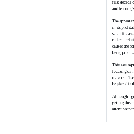
first decade
and learning 
The appearanc
in its profit
scientific as
rather a rela
caused the fo
being practic
This assumpt
focusing on f
makers. Those
be placed in 
Although a gr
getting the a
attention to 