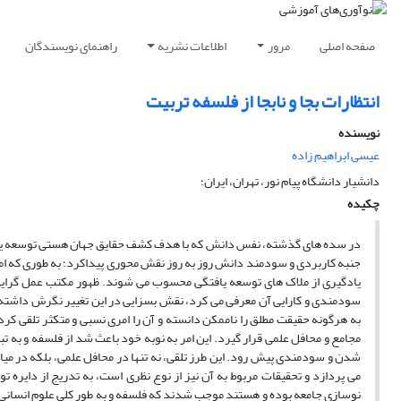
صفحه اصلی
مرور
اطلاعات نشریه
راهنمای نویسندگان
انتظارات بجا و نابجا از فلسفه تربیت
نویسنده
عیسی ابراهیم زاده
دانشیار دانشگاه پیام نور، تهران، ایران؛
چکیده
در سده های گذشته، نفس دانش که با هدف کشف حقایق جهان هستی توسعه یافته 
جنبه کاربردی و سودمند دانش روز به روز نقش محوری پیداکرد؛ به طوری که ام
یادگیری از ملاک های توسعه یافتگی محسوب می شوند. ظهور مکتب عمل گرایی ب
به هرگونه حقیقت مطلق را ناممکن دانسته و آن را امری نسبی و متکثر تلقی کر
مجامع و محافل علمی قرار گیرد. این امر به نوبه خود باعث شد از فلسفه و به
شدن و سودمندی پیش رود. این طرز تلقی، نه تنها در محافل علمی، بلکه در میان 
می پردازد و تحقیقات مربوط به آن نیز از نوع نظری است، به تدریج از دایره
نوسازی جامعه بوده و هستند موجب شدند که فلسفه و به طور کلی علوم انسانی