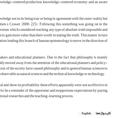
s knowledge-centered production, knowledge-centered economy, and an aware
ledge not in its being true or being in agreement with the outer reality but
 (Ozmen & Crawer, 2000: 225). Following this, something was going on in the
rnism, which considered reaching any type of absolute truth impossible and
s to gain more value than their worth in stating the truth. This matter in turn
ation, leading this branch of human epistemology to move in the direction of
akers and educational planners. Due to the fact that philosophy is mainly
tually moved away from the attention of the educational planners and policy-
tion of the society have caused philosophy and in general human sciences to
and observable as natural sciences and the technical knowledge or technology.
 and show its profitability, these efforts apparently were not as effective in
 and to be a reminder of the opportune and inopportune expectations by paying
ational researches and the teaching-learning process.
کلیدواژه‌ها
English