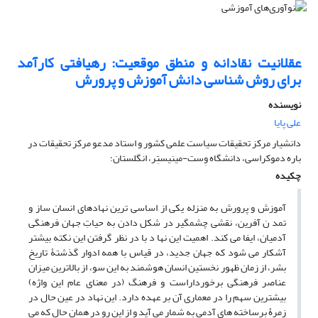
عقلانیت نقادانه و منطق موقعیت: رهیافتی کارآمد
برای روش شناسی دانش آموزش و پرورش
نویسنده
علی پایا
دانشیار مرکز تحقیقات سیاست علمی کشور و استاد مدعو مرکز تحقیقات در
باره دموکراسی، دانشگاه وِست-مینیستِر، انگلستان؛
چکیده
آموزش و پرورش به منزله یکی از اساسی ترین نهادهای انسان ساز و
تمد ن آفرین، نقشی چشمگیر در شکل دادن به حیاتِ جهان فرهنگی
آدمیان، ایفا می کند. اهمیت این نها د با در نظر گرفتن این نکته بیشتر
آشکار می شود که جهان جدید، در قیاس با همه ادوار گذشتۀ تاریخ
بشر، از زمان ظهور نخستین انسان هوشمند به این سو، از بالاترین میزان
عناصر فرهنگی برخورداراست و فرهنگ (در معنای عام این واژه)
بیشترین سهم را در معماری آن بر عهده دارد. این نهاد در عین حال در
زمرۀ برساخته های آدمی به شمار می آید و از این رو در همان حال که می