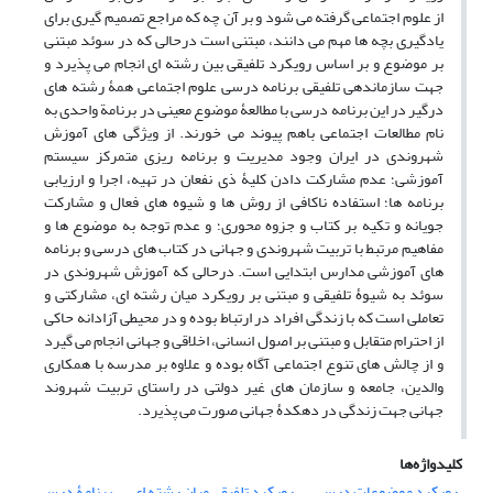
از علوم اجتماعی گرفته می شود و بر آن چه که مراجع تصمیم گیری برای
یادگیری بچه ها مهم می دانند، مبتنی است درحالی که در سوئد مبتنی
بر موضوع و بر اساس رویکرد تلفیقی بین رشته ای انجام می پذیرد و
جهت سازماندهی تلفیقی برنامه درسی علوم اجتماعی همۀ رشته های
درگیر در این برنامه درسی با مطالعۀ موضوع معینی در برنامة واحدی به
نام مطالعات اجتماعی باهم پیوند می خورند. از ویژگی های آموزش
شهروندی در ایران وجود مدیریت و برنامه ریزی متمرکز سیستم
آموزشی؛ عدم مشارکت دادن کلیۀ ذی نفعان در تهیه، اجرا و ارزیابی
برنامه ها؛ استفاده ناکافی از روش ها و شیوه های فعال و مشارکت
جویانه و تکیه بر کتاب و جزوه محوری؛ و عدم توجه به موضوع ها و
مفاهیم مرتبط با تربیت شهروندی و جهانی در کتاب های درسی و برنامه
های آموزشی مدارس ابتدایی است. درحالی که آموزش شهروندی در
سوئد به شیوۀ تلفیقی و مبتنی بر رویکرد میان رشته ای، مشارکتی و
تعاملی است که با زندگی افراد در ارتباط بوده و در محیطی آزادانه حاکی
از احترام متقابل و مبتنی بر اصول انسانی، اخلاقی و جهانی انجام می گیرد
و از چالش های تنوع اجتماعی آگاه بوده و علاوه بر مدرسه با همکاری
والدین، جامعه و سازمان های غیر دولتی در راستای تربیت شهروند
جهانی جهت زندگی در دهکدۀ جهانی صورت می پذیرد.
کلیدواژه‌ها
رویکرد موضوعات درسی
رویکرد تلفیقی میان رشته ای
برنامۀ درسی