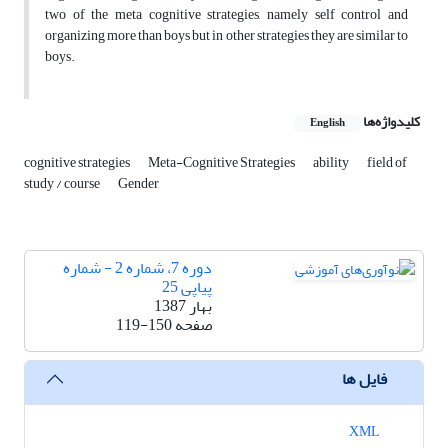
two of the meta cognitive strategies, namely self control and
organizing more than boys but in other strategies they are similar to
boys.
کلیدواژه‌ها
English
cognitive strategies
Meta-Cognitive Strategies
ability
field of
study / course
Gender
دوره 7، شماره 2 - شماره
پیاپی 25
بهار 1387
صفحه
119-150
فایل ها
XML