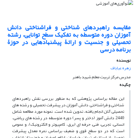
مقایسه راهبردهای شناختی و فراشناختی دانش
آموزان دوره متوسطه به تفکیک سطح توانایی، رشته
تحصیلی و جنسیت و ارائۀ پیشنهادهایی در حوزۀ
برنامه درسی
نویسنده
زهره عباباف
مدرس مرکز تربیت معلم شهید باهنر
چکیده
این مقاله براساس پژوهشی که به منظور بررسی نقش راهبردهای
شناختی و فراشناختی دانش آموزان در پیشرفت تحصیلی و رشته های
تحصیلی آنان انجام یافته، تدوین شده است. نمونه مورد مطالعه شامل
2440 دانش آموز (دختر و پسر) دوره متوسطه در رشته های ریاضی،
انسانی، تجربی، فنی– حرفه ای (برق، کامپیوتر و الکترونیک)، و عمومی
است که در دو سطح قوی و ضعیف براساس نمره معدل پیشرفت
تحصیلی از استانهای تهران، خراسان، ایلام، اصفهان و خوزستان انتخاب