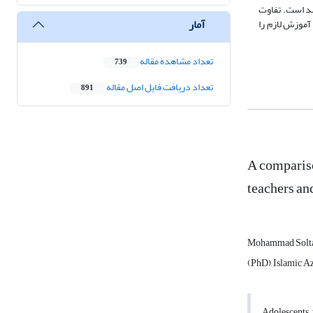
رصد والدین دانش آموزان کاربر اینترنت، فقط قادرند به اینترنت وصل شوند و این میزان در میان مربیان آنها 32/31 درصد است. تفاوت
آمار
آموزش لازم را
تعداد مشاهده مقاله
739
تعداد دریافت فایل اصل مقاله
891
A compariso
teachers an
Mohammad Solta
(PhD), Islamic A
Adolescents, 