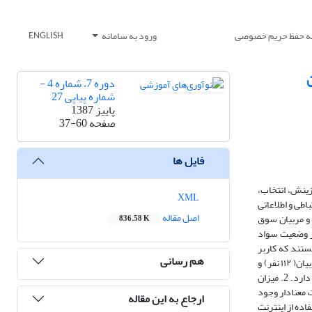
یه حفظ حریم خصوصی
ورود به سامانه
ENGLISH
دوره 7، شماره 4 -
شماره پیاپی 27
پاییز 1387
صفحه
37-60
فایل ها
زینش، انتخاب،
XML
اطی و اطلاعاتی
اصل مقاله
 و مربیان سوق
836.58 K
ضر وضعیت سواد
 و پسر سال سوم دبیرستان هستند که کاربر
هم رسانی
اینترنت بوده اند. این دانش آموزان از پنج منطقه شهر تهران شمال، جنوب، شرق، غرب و مرکز انتخاب شدندو پرسشنامه ای برای سنجش سواد اینترنتی میان آنها، مربیان( ۱۱۲ نفر) و
والدینشان (718) توزیع شد. نتایج این پژوهش توصیفی نشان می دهد: ۱. در توانایی استفاده از اینترنت میان دانش آموزان، مربیان و والدین آنها تفاوت معنادار وجود دارد. 2. میزان
آنها تفاوت معنادار وجود
ارجاع به این مقاله
6/58 درصد دانش آموزان در خصوص استفاده از اینترنت