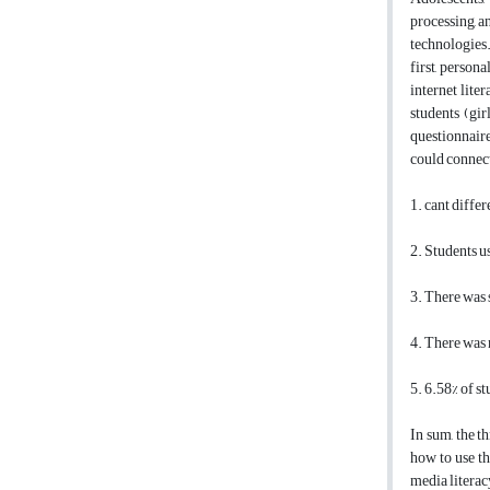
processing, a
technologies.
first, person
internet lite
students (gir
questionnaire
could connect
1. cant differ
2. Students u
3. There was 
4. There was 
5. 6.58% of s
In sum, the th
how to use th
media literacy