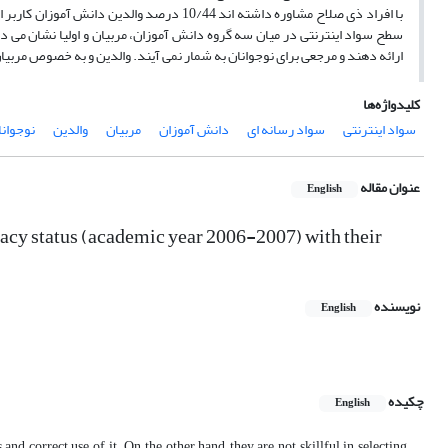
سطح سواد اینترنتی در میان سه گروه دانش آموزان، مربیان و اولیا نشان می ده
ارائه دهند و مرجعی برای نوجوانان به شمار نمی آیند. والدین و به خصوص مربیا
کلیدواژه‌ها
سواد اینترنتی
سواد رسانه ای
دانش آموزان
مربیان
والدین
نوجوانا
عنوان مقاله
English
racy status (academic year 2006-2007) with their
نویسنده
English
چکیده
English
and correct use of it. On the other hand, they are not skillful in selecting,