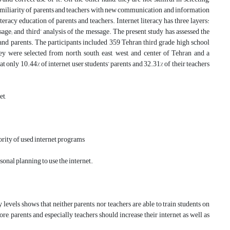
amiliarity of parents and teachers with new communication and information
teracy education of parents and teachers. Internet literacy has three layers:
sage; and third’ analysis of the message. The present study has assessed the
ers and parents. The participants included 359 Tehran third grade high school
ey were selected from north, south, east, west, and center of Tehran and a
t only 10.44% of internet user students’ parents and 32.31% of their teachers
et,
iority of used internet programs
sonal planning to use the internet.
y levels shows that neither parents, nor teachers are able to train students on
e, parents and especially teachers should increase their internet as well as