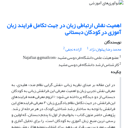
اهمیت نقش ارتباطی زبان در جهت تکامل فرایند زبان
آموزی در کودکان دبستانی
نویسندگان
2
1
محمد رضا پهلوان نژاد
آزاده نجفی
1
عضو هیئت علمی دانشگاه فردوسی مشهد؛ Najafiaz @gmailcom
2
کارشناس ارشد دانشگاه فردوسی مشهد
چکیده
در این مقاله بر مبنای نظریه زبانی «نقش گرایی نظام مند» هلیدی، به
معرفی نقش تجربی زبان و اهمیت معرفی این فرانقش زبانی به کودکان
دبستانی از دو دیدگاه پرداخته می شود: ۱ لزوم معرفی همه فرایندهای
این فرانقش در جهت تکامل نظام یادگیری زبان؛ ۲ معرفی فرایندهای این
فرانقش با توجه به ساختار رشد شناختی کودک در هر مرحله از رشد.
پژوهش حاضر متون کتاب « بخوانیم» از اول تا پنجم دبستان، که اولین و
رسمی ترین منبع زبان آموزی به کودکان است، را برای تحلیل آماری و
معنایی، مورد بررسی قرار می دهد. برای انتخاب نمونه ها از روش نمونه