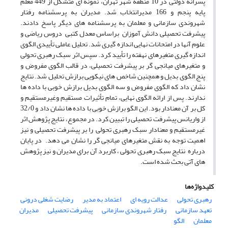
پسرانه دولتی در 10 منطقه شهر تهران، نمونه ای متشکل از 449 معلم
پایه پنجم و 166 مدیرانتخاب شد. مدیران به پرسشنامه رفتار
شهروندی سازمانی و معلمان به پرسشنامه های دیگر پاسخ دادند.
پیشرفت تحصیلی دانش آموزان براساس معدل کتبی دروس ریاضی و
علوم آنها در امتحانات نهایی اندازه گیری شد. تحلیل عاملی تأییدی الگوی
اندازه گیری متغیرهای نهفته را تأیید کرد. سپس اثر سبک رهبری تحولی
و متغیرهای میانجی گر بر پیشرفت تحصیلی، در قالب الگوی مفروض و
پنج الگوی بدیل و همچنین شاخص های نیکویی برازش تحلیل شد. نتایج
نشان داد که الگوی مفروض و سه الگوی بدیل برازش خوبی با داده ها
ندارند. پس از ارائه الگوی نهایی، تمام تأثیرات مستقیم وغیرمستقیم و
کل بر آن معنادار بود. این الگو برازش خوبی با داده ها نشان داد و 32/0
از واریانس پیشرفت تحصیلی را تبیین کرد. در مجموع، نتایج پژوهش اثر
غیرمستقیم و معنادار سبک رهبری تحولی را بر پیشرفت تحصیلی و نیز
اهمیت توجه به نقش متغیرهای میانجی گر را نشان می دهد. در پایان
درباره نتایج سبک رهبری تحولی ، کاربرد آن برای مدیران و نیز پژوهش
های آتی بحث شده است.
کلیدواژه‌ها
رهبری تحولی
عدالت رویه ای
اعتماد به مدیر
رضایت شغلی درونی
تعهد سازمانی
رفتار شهروندی سازمانی
پیشرفت تحصیلی
مدیران
معلمان
الگو