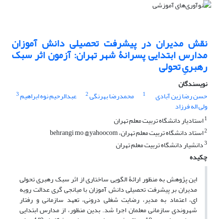
نقش مدیران در پیشرفت تحصیلی دانش آموزان
مدارس ابتدایی پسرانۀ شهر تهران: آزمون اثر سبک
رهبریِ تحولی
نویسندگان
3
2
1
حسن رضا زین آبادی
محمدرضا بهرنگی
عبدالرحیم نوه ابراهیم
ولی اله فرزاد
1
استادیار دانشگاه تربیت معلم تهران
2
استاد دانشگاه تربیت معلم تهران، behrangi mo @yahoocom
3
دانشیار دانشگاه تربیت معلم تهران
چکیده
این پژوهش به منظور ارائۀ الگویی ساختاری از اثر سبک رهبری تحولی
مدیران بر پیشرفت تحصیلی دانش آموزان با میانجی گری عدالت رویه
ای، اعتماد به مدیر، رضایت شغلی درونی، تعهد سازمانی و رفتار
شهروندی سازمانی معلمان اجرا شد. بدین منظور، از مدارس ابتدایی