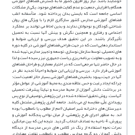
خوشایند باشد. نیاز روز افزون کشور ما به گسترش فضاهای آموزشی
همگام با افزایش جمعیت و عدم کفایت فضاهای موجود، یکی از مشکلات
اساسی جامعه است که بایستی بدان پرداخته شود. متأسفانه اغلب
فضاهای آموزشی مدارس کشور سازگاری لازم را با ویژگی های روان
شناختی کودکان و نوجوانان ندارند و بدین لحاظ می توانند بر عملکرد
اجتماعی و رفتاری و همچنین نگرش و بینش آنها نسبت به تحصیل
تأثیرگذار باشند. در این تحقیق هدف بررسی و ارزیابی ضوابط و
استانداردهایی است که در جهت طراحی فضاهای آموزشی در کلیه دوره
های تحصیلی، توسط سازمان نوسازی، توسعه و تجهیز مدارس تهیه شده
و به تصویب معاونت برنامه ریزی ریاست جمهوری نیز رسیده است و لذا
در حال حاضر تنها مرجعی است که در اختیار معماران و طراحان فضاهای
آموزشی قرار دارد. بررسی و ارزیابی این ضوابط و احیاناً تجدید نظر در
آنها در جهت بهبود بخشیدن فضاهای آموزشی بسیار حائز اهمیت است؛
چرا که ایجاد رغبت و حس علاقه مندی به محیط آموزشی، از عوامل مؤثر
در برداشت دانش آموزان از محیط مدرسه و نهایتاً پیشرفت تحصیلی
آنهاست. روش تحقیق استفاده شده در این پژوهش توصیفی از نوع پس
رویدادی عِلّی– مقایسه ای می باشد. جامعه آماری پژوهش مشتمل کلیه
دبیرستان های دخترانه شهر اصفهان (اعم از مطلوب یا نامطلوب) بوده
اند. به منظور اجرای طرح پژوهشی، از میان نواحی پنجگانه آموزش و
پرورش، 4 ناحیه به تصادف انتخاب گردید. نتیجه این که بین میانگین
نمرات نحوه استفاده از رنگ در کلاس های درس مدرسه از دیدگاه
دانش آموزان دو گروه مدارس مطلوب و نامطلوب تفاوت معناداری