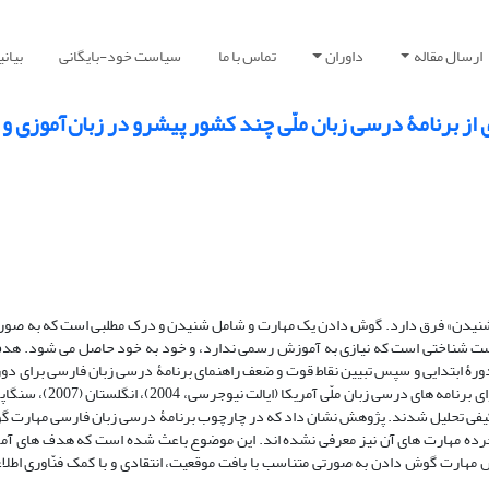
ارسال مقاله
داوران
تماس با ما
سیاست خود-بایگانی
بیان
برنامۀ درسی زبان ملّی چند کشور پیشرو در زبان آموزی و ا
ا «شنیدن» فرق دارد. گوش دادن یک مهارت و شامل شنیدن و درک مطلبی است که به صو
ست شناختی است که نیازی به آموزش رسمی ندارد، و خود به خود حاصل می شود. هد
 ابتدایی و سپس تبیین نقاط قوت و ضعف راهنمای برنامۀ درسی زبان فارسی برای دورۀ 
رسی زبان فارسی برای دورۀ ابتدایی(ویراست 1388) به شیوۀ کیفی تحلیل شدند. پژوهش نشان داد که در چارچوب برنامۀ درسی زبان فارسی
ه مهارت های آن نیز معرفی نشده اند. این موضوع باعث شده است که هدف های آمو
 مهارت گوش دادن به صورتی متناسب با بافت موقعیت، انتقادی و با کمک فنّاوری اطلاع