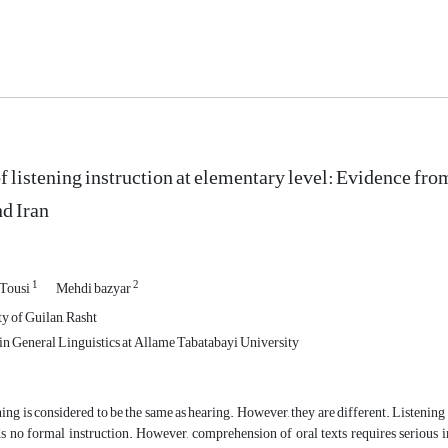
of listening instruction at elementary level: Evidence f
nd Iran
1
2
Tousi
Mehdi bazyar
y of Guilan, Rasht
n General Linguistics at Allame Tabatabayi University
ning is considered to be the same as hearing. However, they are different. Listening
ds no formal instruction. However, comprehension of oral texts requires serious i