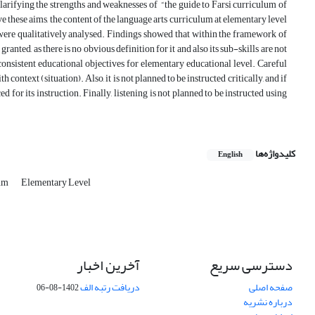
larifying the strengths and weaknesses of “the guide to Farsi curriculum of
ve these aims, the content of the language arts curriculum at elementary level
 were qualitatively analysed. Findings showed that within the framework of
granted, as there is no obvious definition for it and also its sub-skills are not
onsistent educational objectives for elementary educational level. Careful
context (situation). Also, it is not planned to be instructed critically, and if
ed for its instruction. Finally, listening is not planned to be instructed using
کلیدواژه‌ها
English
lum
Elementary Level
دسترسی سریع
آخرین اخبار
صفحه اصلی
دریافت رتبه الف
1402-08-06
درباره نشریه