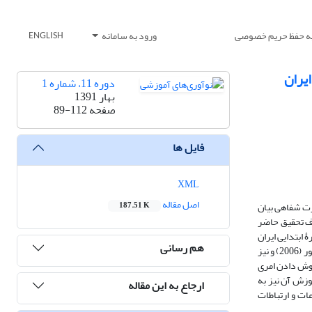
یه حفظ حریم خصوصی
ورود به سامانه
ENGLISH
یران
دوره 11، شماره 1
بهار 1391
صفحه
89-112
فایل ها
XML
اصل مقاله
رت شفاهی بیان
187.51 K
ف تحقیق حاضر
ابتدایی ایران
هم رسانی
(ویراست 1388) به لحاظ شاخص های مورد نظر بود. برای نیل به این هدف، محتوای برنامه های درسی زبان ملّی آمریکا (ایالت نیوجرسی، 2004)، انگلستان (2007)، سنگاپور (2006) و نیز
 مهارت گوش دادن امری
زش آن نیز به
ارجاع به این مقاله
ات و ارتباطات