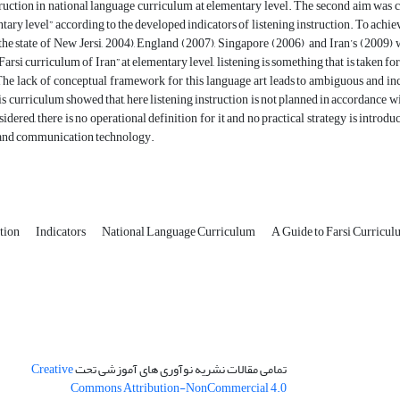
truction in national language curriculum at elementary level. The second aim was c
ntary level” according to the developed indicators of listening instruction. To achie
he state of New Jersi, 2004), England (2007), Singapore (2006) and Iran’s (2009)
Farsi curriculum of Iran” at elementary level, listening is something that is taken for 
he lack of conceptual framework for this language art leads to ambiguous and inc
is curriculum showed that, here listening instruction is not planned in accordance with 
dered, there is no operational definition for it and no practical strategy is introduc
 and communication technology.
ction
Indicators
National Language Curriculum
A Guide to Farsi Curricu
تمامی مقالات نشریه نوآوری های آموزشی تحت
Creative
Commons Attribution-NonCommercial 4.0