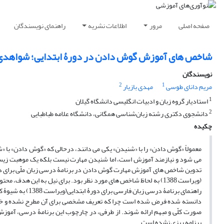
صفحه اصلی
مرور
اطلاعات نشریه
راهنمای نویسندگان
شاخص های آموزش گوش دادن در دورۀ ابتدایی؛ شواهدی از 
نویسندگان
2
1
مریم دانای طوسی
مهدی بازیار
1
استادیار گروه زبان و ادبیات انگلیسی دانشگاه گیلان
2
دانشجوی دکتری رشته زبان‌شناسی همگانی، دانشگاه علامه طباطبایی
چکیده
معمولاً «گوش دادن» را با «شنیدن» یکی می دانند، درحالی که «گوش دادن» ب
می شود و نیازمند آموزش است، اما شنیدن مهارت نیست بلکه یک موهبت زی
تدوین شاخص های آموزش مهارت گوش دادن در برنامۀ درسی زبان ملّی برای دورۀ
راهنمای برنامۀ د
دانسته شده فرض شده است چرا که تعریف مشخصی برای آن مطرح نشده و خرد
صورت کلّی و مبهم ارائه شوند. از طرفی، در چارچوب این برنامۀ درسی، آموزش
برنامه ریزی نشده است.