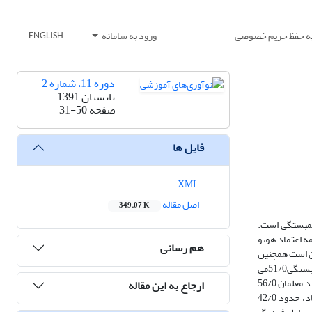
یه حفظ حریم خصوصی
ورود به سامانه
ENGLISH
دوره 11، شماره 2
تابستان 1391
صفحه
31-50
فایل ها
XML
اصل مقاله
349.07 K
همبستگی است.
ق، پرسشنامه اعتماد هویو
هم رسانی
ان است همچنین
از میان عوامل فرهنگ اعتماد، عامل اعتماد معلمان به مدیران بالاترین همبستگی(63/0) را با عملکرد معلمان داشته و عامل اعتماد معلمان به همکاران دارای ضریب همبستگی51/0می
باشد. عامل اعتماد معلمان با ذی نفعان (اولیا و دانش آموزان) نیز رابطه متوسط اما معنی داری با عملکرد معلمان دارد. میزان همبستگی نمره کل فرهنگ اعتماد با عملکرد معلمان 56/0
ارجاع به این مقاله
بدست آمد که نشان دهنده ارتباط مثبت و معنی دار فرهنگ اعتماد با عملکرد می باشد.نتایج تحلیل رگرسیون نیز بیانگر آن است که با ورود همزمان کلیه عوامل اعتماد، حدود 42/0