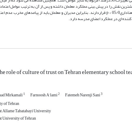
تغییرات مربوط به عملکرد فردی معلمان را می توان با آنها پیش بینی نمود و مابقی تغییرات(58درصد) مربوط به سایر عوامل است. همچنین مشاهده می
اد، عامل اعتماد به مدیر با ضریب بتای 45/0 در سطح معناداری 01/0 > p بیشترین نقش را در پیش بینی عملکرد معلمان داشته و پس از آن به ترتیب عوام
ضریب بتای 37/0) و سپس اعتماد به ذینفعان (با ضریب بتای 28/0) در سطح معناداری05/0 > p قراردارند. بنابراین مدیران و معلمان باید از پیامد
ن کننده ای در عملکرد اعضای مدرسه دارد.
the role of culture of trust on Tehran elementary school 
1
2
3
ad Mirkamali
Farnoosh A’lami
Fatemeh Narenji Sani
ty of Tehran
t Allame Tabatabayi University
t University of Tehran