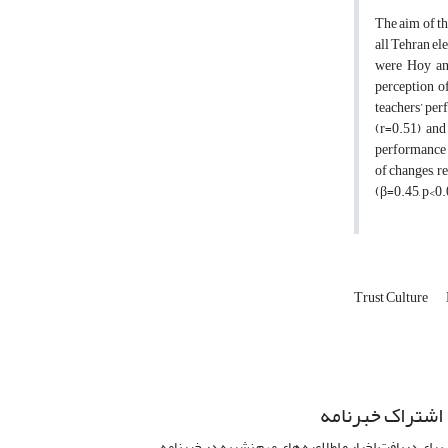
The aim of th
all Tehran el
were Hoy and
perception of
teachers’ per
(r=0.51) and
performance (
of changes, r
(β=0.45, p<0.
Trust Culture
اشتراک خبرنامه
برای دریافت اخبار و اطلاعیه های مهم نشریه در خبرنامه