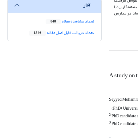
 شود که از میان عوامل فرهنگ
آمار
ل اعتماد به همکاران (با
های مخرب عدم اعتماد در مدارس
تعداد مشاهده مقاله
848
تعداد دریافت فایل اصل مقاله
1,646
A study on 
Seyyed Mohamm
1
(PhD), Universi
2
PhD candidate a
3
PhD candidate a