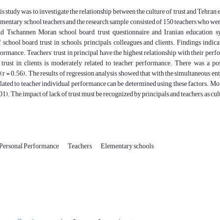
is study was to investigate the relationship between the culture of trust and Tehr
ementary school teachers and the research sample consisted of 150 teachers who w
 Tschannen Moran school board trust questionnaire and Iranian education sy
 school board trust in schools, principals, colleagues and clients. Findings indic
formance. Teachers’ trust in principal have the highest relationship with their perfo
 trust in clients is moderately related to teacher performance. There was a pos
r = 0.56). The results of regression analysis showed that with the simultaneous entr
elated to teacher individual performance can be determined using these factors. Mor
01). The impact of lack of trust must be recognized by principals and teachers, as cul
Personal Performance
Teachers
Elementary schools