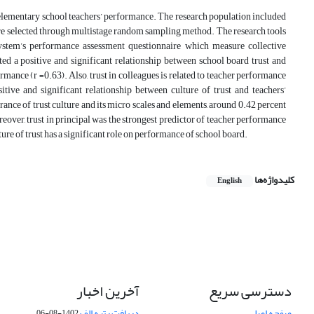
an elementary school teachers’ performance. The research population included
ere selected through multistage random sampling method. The research tools
stem’s performance assessment questionnaire which measure collective
ated a positive and significant relationship between school board trust and
rmance (r =0.63). Also, trust in colleagues is related to teacher performance
itive and significant relationship between culture of trust and teachers’
ance of trust culture and its micro scales and elements, around 0.42 percent
eover, trust in principal was the strongest predictor of teacher performance
ture of trust has a significant role on performance of school board.
کلیدواژه‌ها
English
دسترسی سریع
آخرین اخبار
صفحه اصلی
دریافت رتبه الف
1402-08-06