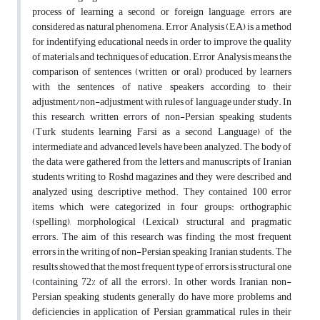
process of learning a second or foreign language, errors are
considered as natural phenomena. Error Analysis (EA) is a method
for indentifying educational needs in order to improve the quality
of materials and techniques of education. Error Analysis means the
comparison of sentences (written or oral) produced by learners
with the sentences of native speakers according to their
adjustment/non-adjustment with rules of language under study. In
this research, written errors of non-Persian speaking students
(Turk students learning Farsi as a second Language) of the
intermediate and advanced levels have been analyzed. The body of
the data were gathered from the letters and manuscripts of Iranian
students writing to Roshd magazines and they were described and
analyzed using descriptive method. They contained 100 error
items which were categorized in four groups: orthographic
(spelling), morphological (Lexical), structural and pragmatic
errors. The aim of this research was finding the most frequent
errors in the writing of non-Persian speaking Iranian students. The
results showed that the most frequent type of errors is structural one
(containing 72% of all the errors). In other words, Iranian non-
Persian speaking students generally do have more problems and
deficiencies in application of Persian grammatical rules in their