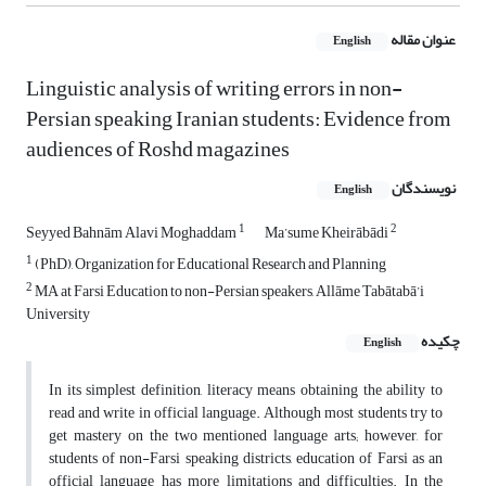
عنوان مقاله
English
Linguistic analysis of writing errors in non-
Persian speaking Iranian students: Evidence from
audiences of Roshd magazines
نویسندگان
English
1
2
Seyyed Bahnām Alavi Moghaddam
Ma’sume Kheirābādi
1
(PhD), Organization for Educational Research and Planning
2
MA at Farsi Education to non-Persian speakers, Allāme Tabātabā’i
University
چکیده
English
In its simplest definition, literacy means obtaining the ability to
read and write in official language. Although most students try to
get mastery on the two mentioned language arts; however, for
students of non-Farsi speaking districts, education of Farsi as an
official language has more limitations and difficulties. In the