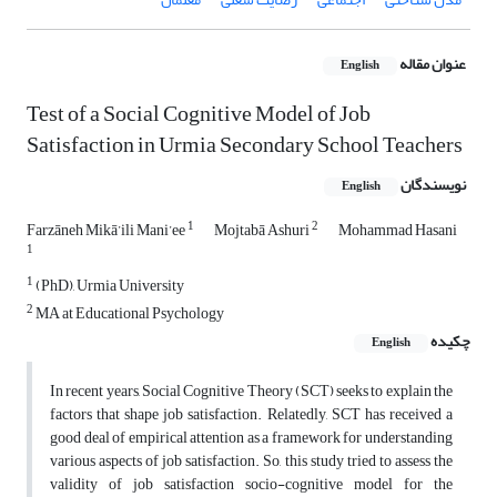
عنوان مقاله
English
Test of a Social Cognitive Model of Job
Satisfaction in Urmia Secondary School Teachers
نویسندگان
English
1
2
Farzāneh Mikā’ili Mani’ee
Mojtabā Ashuri
Mohammad Hasani
1
1
(PhD), Urmia University
2
MA at Educational Psychology
چکیده
English
In recent years, Social Cognitive Theory (SCT) seeks to explain the
factors that shape job satisfaction. Relatedly, SCT has received a
good deal of empirical attention as a framework for understanding
various aspects of job satisfaction. So, this study tried to assess the
validity of job satisfaction socio-cognitive model for the