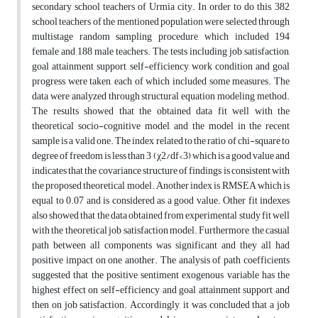
secondary school teachers of Urmia city. In order to do this, 382
school teachers of the mentioned population were selected through
multistage random sampling procedure, which included 194
female and 188 male teachers. The tests including job satisfaction,
goal attainment support, self-efficiency, work condition and goal
progress were taken, each of which included some measures. The
data were analyzed through structural equation modeling method.
The results showed that the obtained data fit well with the
theoretical socio-cognitive model, and the model in the recent
sample is a valid one. The index related to the ratio of chi-square to
degree of freedom is less than 3 (χ2/df<3) which is a good value and
indicates that the covariance structure of findings is consistent with
the proposed theoretical model. Another index is RMSEA which is
equal to 0.07 and is considered as a good value. Other fit indexes
also showed that the data obtained from experimental study fit well
with the theoretical job satisfaction model. Furthermore, the casual
path between all components was significant and they all had
positive impact on one another. The analysis of path coefficients
suggested that the positive sentiment exogenous variable has the
highest effect on self-efficiency and goal attainment support and
then on job satisfaction. Accordingly, it was concluded that a job