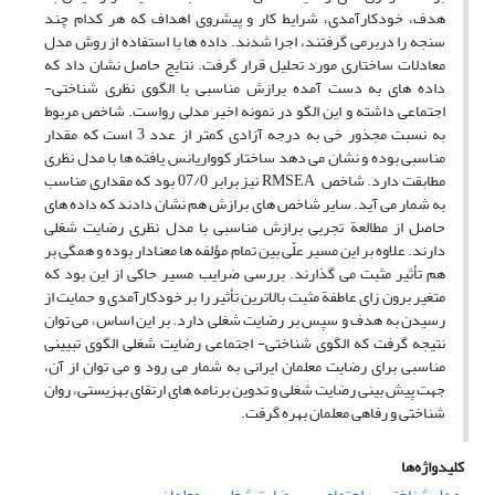
هدف، خودکارآمدی، شرایط کار و پیشروی اهداف که هر کدام چند
سنجه را دربرمی گرفتند، اجرا شدند. داده ها با استفاده از روش مدل
معادلات ساختاری مورد تحلیل قرار گرفت. نتایج حاصل نشان داد که
داده های به دست آمده برازش مناسبی با الگوی نظری شناختی-
اجتماعی داشته و این الگو در نمونه اخیر مدلی رواست. شاخص مربوط
به نسبت مجذور خی به درجه آزادی کمتر از عدد 3 است که مقدار
مناسبی بوده و نشان می دهد ساختار کوواریانس یافته ها با مدل نظری
مطابقت دارد. شاخص RMSEA نیز برابر 07/0 بود که مقداری مناسب
به شمار می آید. سایر شاخص های برازش هم نشان دادند که داده های
حاصل از مطالعة تجربی برازش مناسبی با مدل نظری رضایت شغلی
دارند. علاوه بر این مسیر علّی بین تمام مؤلفه ها معنادار بوده و همگی بر
هم تأثیر مثبت می گذارند. بررسی ضرایب مسیر حاکی از این بود که
متغیر برون زای عاطفة مثبت بالاترین تأثیر را بر خودکارآمدی و حمایت از
رسیدن به هدف و سپس بر رضایت شغلی دارد. بر این اساس، می توان
نتیجه گرفت که الگوی شناختی- اجتماعی رضایت شغلی الگوی تبیینی
مناسبی برای رضایت معلمان ایرانی به شمار می رود و می توان از آن،
جهت پیش بینی رضایت شغلی و تدوین برنامه های ارتقای بهزیستی، روان
شناختی و رفاهی معلمان بهره گرفت.
کلیدواژه‌ها
مدل شناختی
اجتماعی
رضایت شغلی
معلمان