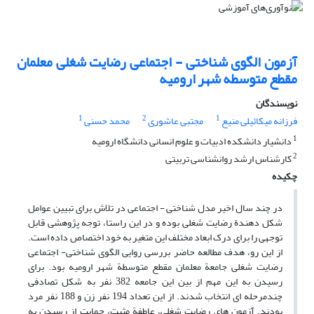
آزمون الگوی شناختی - اجتماعی رضایت شغلی معلمان
مقطع متوسطه شهر ارومیه
نویسندگان
1
2
1
فرزانه میکائیلی منیع
مجتبی عاشوری
محمد حسنی
1
دانشیار دانشکده ادبیات و علوم انسانی دانشگاه ارومیه
2
کارشناس ارشد روان‏شناسی تربیتی
چکیده
در چند سال اخیر مدل شناختی - اجتماعی در تلاش برای تبیین عوامل
شکل دهندة رضایت شغلی بوده و در این راستا، توجه پژوهشی قابل
توجهی را برای درک ابعاد مختلف این متغیر به خود اختصاص داده است.
از این رو، هدف مطالعه حاضر بررسی روایی الگوی شناختی- اجتماعی
رضایت شغلی جامعة معلمان مقطع متوسطة شهر ارومیه بود. برای
رسیدن به این مهم از بین این جامعه 382 نفر به شکل تصادفی
چندمرحله ای انتخاب شدند. از این تعداد 194 نفر زن و 188 نفر مرد
بودند. آزمون های رضایت شغلی، عاطفة مثبت، حمایت از رسیدن به