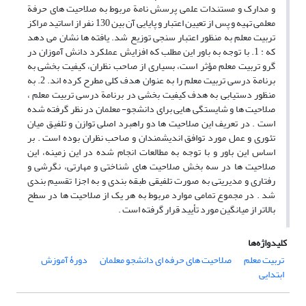
و مدارک و مستندات علمی پرسش نامة مربوط به صلاحیت های حرفة
معلمی تهیه و پس از تعیین اعتبار و پایایی آن بین 130 نفر از اساتید مراکز
تربیت معلم به منظور اعتبار سنجی توزیع شد. یافته ها نشان می دهد
که : 1. با توجه به باور این مطلب که افزایش عملکرد دانش آموزان در
گرو تربیت معلم مؤثر است، بسیاری از صاحب نظران، کیفیت بخشی به
برنامة درسی تربیت معلم را به عنوان هدف کلی مطرح کرده اند. 2. به
منظور دستیابی به هدف کیفیت بخشی در برنامة درسی تربیت معلم ،
صلاحیت ها و شایستگی هایی برای دانشجو- معلمان در نظر گرفته شده
است . در تعریف این صلاحیت ها دو راهبرد اصلی توازن و تلفیق میان
تئوری و عمل مورد توافق اندیشمندان و صاحب نظران بوده است . بر
اساس این باور و با توجه به مطالعات انجام شده در این زمینه، این
صلاحیت ها در سه بخش صلاحیت های شناختی و مهارتی، نگرشی و
رفتاری و مدیریتی به صورت تلفیقی طبقه بندی و به اجزا تقسیم بندی
شد . در مجموع تمامی موارد مربوط به هر یک از صلاحیت ها در سطح
بالاتر از میانگین مورد تأیید قرار گرفته است .
کلیدواژه‌ها
تربیت معلم
صلاحیت های حرفه ای دانشجو معلمان
دورۀ آموزش
ابتدایی