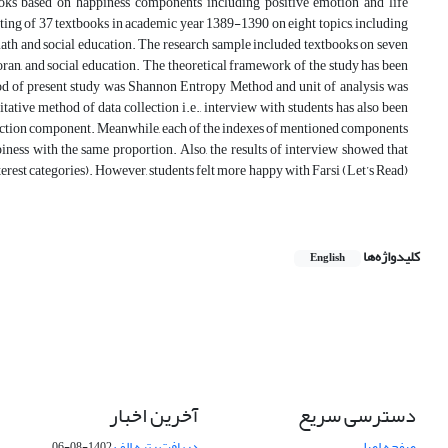
oks based on happiness components including positive emotion and life
sting of 37 textbooks in academic year 1389-1390 on eight topics, including
 math and social education. The research sample included textbooks on seven
Koran, and social education. The theoretical framework of the study has been
hod of present study was Shannon Entropy Method and unit of analysis was
itative method of data collection i.e., interview with students has also been
faction component. Meanwhile, each of the indexes of mentioned components
ness with the same proportion. Also, the results of interview showed that
nterest categories). However, students felt more happy with Farsi (Let’s Read)
کلیدواژه‌ها
English
دسترسی سریع
آخرین اخبار
صفحه اصلی
دریافت رتبه الف
1402-08-06