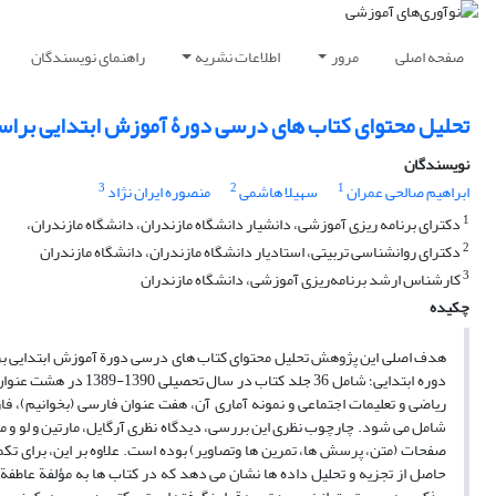
صفحه اصلی
مرور
اطلاعات نشریه
راهنمای نویسندگان
تحلیل محتوای کتاب های درسی دورۀ آموزش ابتدایی برا
نویسندگان
3
2
1
ابراهیم صالحی عمران
سهیلا هاشمی
منصوره ایران نژاد
1
دکترای برنامه ریزی آموزشی، دانشیار دانشگاه مازندران، دانشگاه مازندران،
2
دکترای روانشناسی تربیتی، استادیار دانشگاه مازندران، دانشگاه مازندران
3
کارشناس ارشد برنامه‌ریزی آموزشی، دانشگاه مازندران
چکیده
هدف اصلی این پژوهش تحلیل محتوای کتاب های درسی دورة آموزش ابتدایی برا
دوره ابتدایی؛ شامل 36
ریاضی و تعلیمات اجتماعی و نمونه آماری آن، هفت عنوان فارسی (بخوانیم)، فا
شامل می شود. چارچوب نظری این بررسی، دیدگاه نظری آرگایل، مارتین و لو و 
صفحات (متن، پرسش ها، تمرین ها وتصاویر) بوده است. علاوه بر این، برای تک
حاصل از تجزیه و تحلیل داده ها نشان می دهد که در کتاب ها به مؤلفة عاط