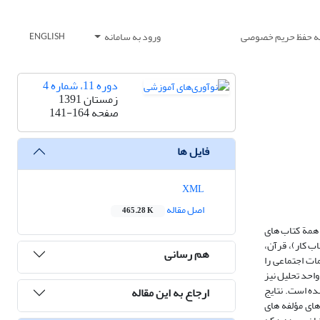
یه حفظ حریم خصوصی
ورود به سامانه
ENGLISH
دوره 11، شماره 4
زمستان 1391
صفحه
141-164
فایل ها
XML
اصل مقاله
465.28 K
 همة کتاب های
نی (کتاب کار)، قرآن،
هم رسانی
ات اجتماعی را
احد تحلیل نیز
ده است. نتایج
ارجاع به این مقاله
های مؤلفه های