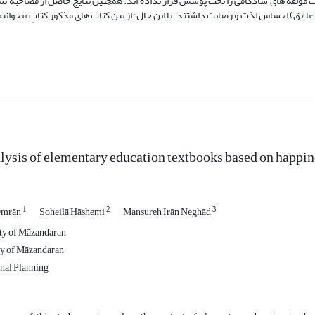
مؤلفه های شادکامی را تحت پوشش قرار نداده اند. همچنین نتایج حاصل از مصاحبه ن
ایق) احساس لذت و رضایت داشتند. با این حال؛ از بین کتاب های مذکور کتابِ «بخوانیم
lysis of elementary education textbooks based on happi
1
2
3
 Omrān
Soheilā Hāshemi
Mansureh Irān Neghād
ity of Māzandaran
ty of Māzandaran
nal Planning