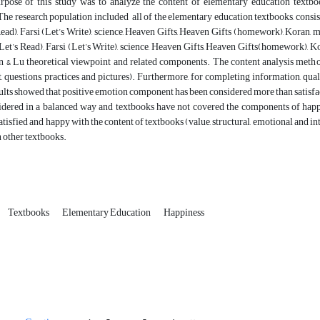
pose of this study was to analyze the content of elementary education textbo
 The research population included all of the elementary education textbooks, consi
Read), Farsi (Let’s Write), science, Heaven Gifts, Heaven Gifts (homework), Koran,
(Let’s Read), Farsi (Let’s Write), science, Heaven Gifts, Heaven Gifts(homework), 
in & Lu theoretical viewpoint and related components. The content analysis met
t, questions, practices and pictures). Furthermore, for completing information, qual
sults showed that positive emotion component has been considered more than satis
idered in a balanced way and textbooks have not covered the components of happi
satisfied and happy with the content of textbooks (value, structural, emotional and i
 other textbooks.
Textbooks
Elementary Education
Happiness