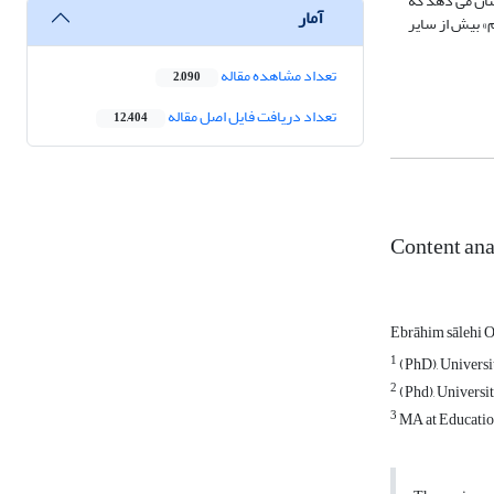
شان می دهد که
آمار
» بیش از سایر
تعداد مشاهده مقاله
2,090
تعداد دریافت فایل اصل مقاله
12,404
Content ana
Ebrāhim sālehi
1
(PhD), Univers
2
(Phd), Universi
3
MA at Educatio