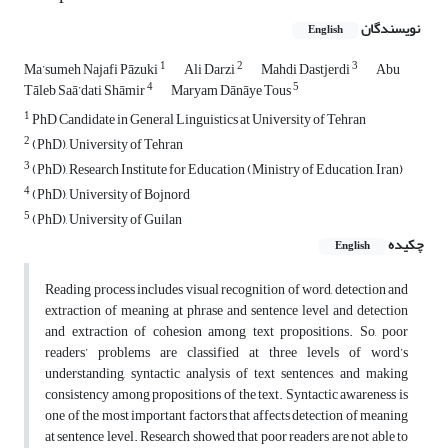
نویسندگان
English
1
2
3
Ma’sumeh Najafi Pāzuki
Ali Darzi
Mahdi Dastjerdi
Abu
4
5
Tāleb Saā’dati Shāmir
Maryam Dānāye Tous
1
PhD Candidate in General Linguistics at University of Tehran
2
(PhD), University of Tehran
3
(PhD), Research Institute for Education (Ministry of Education, Iran)
4
(PhD), University of Bojnord
5
(PhD), University of Guilan
چکیده
English
Reading process includes visual recognition of word, detection and
extraction of meaning at phrase and sentence level and detection
and extraction of cohesion among text propositions. So, poor
readers’ problems are classified at three levels of word’s
understanding, syntactic analysis of text sentences, and making
consistency among propositions of the text. Syntactic awareness is
one of the most important factors that affects detection of meaning
at sentence level. Research showed that poor readers are not able to