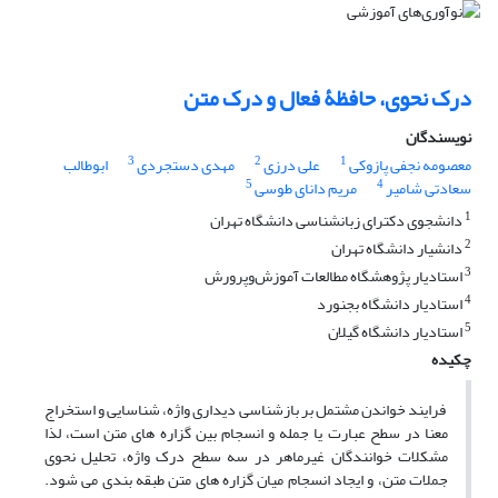
درک نحوی، حافظۀ فعال و درک متن
نویسندگان
3
2
1
معصومه نجفی پازوکی
علی درزی
مهدی دستجردی
ابوطالب
5
4
سعادتی شامیر
مریم دانای طوسی
1
دانشجوی دکترای زبانشناسی دانشگاه تهران
2
دانشیار دانشگاه تهران
3
استادیار پژوهشگاه مطالعات آموزش‌و‌پرورش
4
استادیار دانشگاه بجنورد
5
استادیار دانشگاه گیلان
چکیده
فرایند خواندن مشتمل بر بازشناسی دیداری واژه، شناسایی و استخراج
معنا در سطح عبارت یا جمله و انسجام بین گزاره های متن است، لذا
مشکلات خوانندگان غیرماهر در سه سطح درک واژه، تحلیل نحوی
جملات متن، و ایجاد انسجام میان گزاره های متن طبقه بندی می شود.