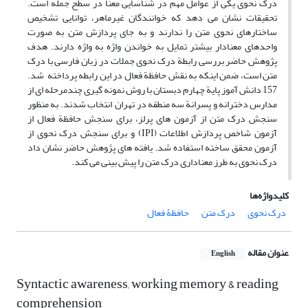
درک نحوی یکی از عوامل مهم در شناسایی معنا در سطح جمله است.
تحقیقات نشان می دهد که خوانندگان غیرماهر، توانایی تشخیص
ساختارهای نحوی متن را ندارند و به جای پردازش متن به صورت
واحدهای معنادار بیشتر تمایل به خواندن واژه به واژه دارند. هدف
پژوهش حاضر بررسی رابطة درک نحوی جملات در زبان فارسی با درک
متن است، ضمن اینکه به نقش حافظة فعال در این رابطه پرداخته شد.
157 دانش آموز پایة چهارم دبستان با روش نمونه گیری چندمرحله ای از
مدارس دخترانه و پسرانة سه منطقه در تهران انتخاب شدند. به منظور
سنجش درک متن از آزمون های پرلز، برای سنجش حافظة فعال از
آزمون شاخص پردازش اطلاعات (IPI) و برای سنجش درک نحوی از
آزمون محقق ساخته استفاده شد. یافته های پژوهش حاضر نشان داد
درک نحوی به طرز معناداری درک متن را پیش بینی می کند.
کلیدواژه‌ها
درک نحوی
درک متن
حافظۀ فعال
عنوان مقاله
English
Syntactic awareness, working memory & reading
comprehension