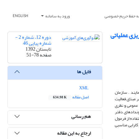
یه حفظ حریم خصوصی
ورود به سامانه
ENGLISH
یزی عملیاتی
دوره 12، شماره 2 -
شماره پیاپی 46
تابستان 1392
صفحه
51-78
فایل ها
XML
ایند . سازمان
اصل مقاله
634.98 K
 مبنای فعالیت
 عمومی و نظری
ر مبنای فعالیت (ABC) ابتدا بهای فعالیت ها و بروندادهای دفتر
هم رسانی
فاده از فرمول
 کارایی مناسبی
ارجاع به این مقاله