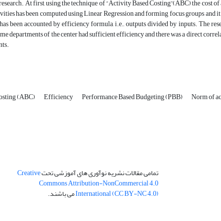
 research. At first, using the technique of “Activity Based Costing”(ABC) the cost o
ivities has been computed using Linear Regression and forming focus groups and it 
 has been accounted by efficiency formula, i.e., outputs divided by inputs. The re
me departments of the center had sufficient efficiency and there was a direct corre
nts.
Costing (ABC)
Efficiency
Performance Based Budgeting (PBB)
Norm of ac
تمامی مقالات نشریه نوآوری های آموزشی تحت
Creative
Commons Attribution-NonCommercial 4.0
International (CC BY-NC 4.0)
می باشند.