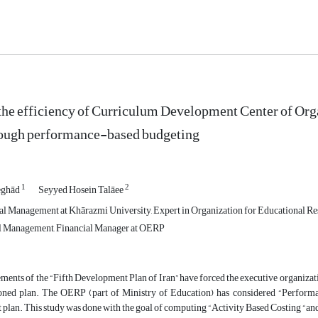
he efficiency of Curriculum Development Center of Org
ough performance-based budgeting
1
2
eghād
Seyyed Hosein Talāee
l Management at Khārazmi University, Expert in Organization for Educational Re
l Management, Financial Manager at OERP
ments of the “Fifth Development Plan of Iran” have forced the executive organizati
oned plan. The OERP (part of Ministry of Education) has considered “Performan
plan. This study was done with the goal of computing “Activity Based Costing “a