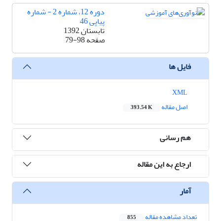
دوره 12، شماره 2 - شماره
پیاپی 46
تابستان 1392
صفحه
79-98
فایل ها
XML
اصل مقاله
393.54 K
هم رسانی
ارجاع به این مقاله
آمار
تعداد مشاهده مقاله
855