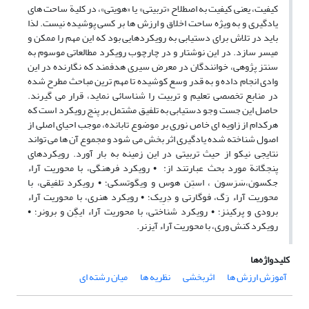
کیفیت، یعنی کیفیت به اصطلاح «تربیتی» یا «هویتی»، در کلیة ساحت های
یادگیری و به ویژه ساحت اخلاق و ارزش ها بر کسی پوشیده نیست. لذا
باید در تلاش برای دستیابی به رویکردهایی بود که این مهم را ممکن و
میسر سازد. در این نوشتار و در چارچوب رویکرد مطالعاتی موسوم به
سنتز پژوهی، خوانندگان در معرض سیری هدفمند که نگارنده در این
وادی انجام داده و به قدر وسع کوشیده تا مهم ترین مباحث مطرح شده
در منابع تخصصی تعلیم و تربیت را شناسائی نماید، قرار می گیرند.
حاصل این جست وجو دستیابی به تلفیق مشتمل بر پنج رویکرد است که
هرکدام از زاویه ای خاص نوری بر موضوع تابانده، موجب احیای اصلی از
اصول شناخته شده یادگیری اثر بخش می شود و مجموع آن ها می تواند
نتایجی نیکو از حیث تربیتی در این زمینه به بار آورد. رویکردهای
پنجگانة مورد بحث عبارتند از: • رویکرد فرهنگی، با محوریت آراء
جکسون،سَرَسون ، استِن هوس و ویگوتسکی؛ • رویکرد تلفیقی، با
محوریت آراء رَگ، فوگارتی و دِرِیک؛ • رویکرد هنری، با محوریت آراء
برودی و پرکینز؛ • رویکرد شناختی، با محوریت آراء ایگِن و برونر؛ •
رویکرد کنش وری، با محوریت آراء آیزنر.
کلیدواژه‌ها
آموزش ارزش ها
اثربخشی
نظریه ها
میان رشته ای