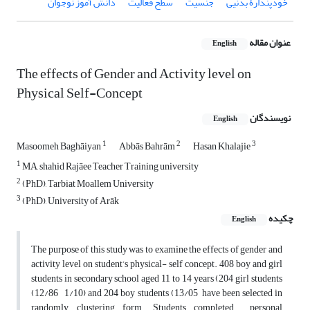
خودپندارۀ بدنیی
جنسیت
سطح فعالیت
دانش آموز نوجوان
عنوان مقاله
English
The effects of Gender and Activity level on
Physical Self-Concept
نویسندگان
English
1
2
3
Masoomeh Baghāiyan
Abbās Bahrām
Hasan Khalajie
1
MA, shahid Rajāee Teacher Training university
2
(PhD), Tarbiat Moallem University
3
(PhD), University of Arāk
چکیده
English
The purpose of this study was to examine the effects of gender and
activity level on student’s physical- self concept. 408 boy and girl
students in secondary school aged 11 to 14 years (204 girl students
(12/86 1/10) and 204 boy students (13/05 have been selected in
randomly clustering form. Students completed personal