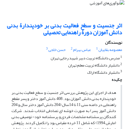
اثر جنسیت و سطح فعالیت بدنی بر خودپندارۀ بدنی
دانش آموزان دورۀ راهنمایی تحصیلی
نویسندگان
3
2
1
معصومه بقاییان
عباس بهرام
حسن خلجی
1
مدرس دانشگاه تربیت دبیر شهید رجایی تهران
2
دانشیار دانشگاه تربیت معلم تهران
3
دانشیار دانشگاه اراک
چکیده
هدف از اجرای این پژوهش بررسی اثر جنسیت و سطح فعالیت بدنی بر
خودپنداره بدنی دانش آموزان بود. 408 دانش آموز دختر و پسر مقطع
راهنمایی در دامنه سنی 11 تا 14سال (204 دانش آموز دختر سال و 204
دانش آموز پسر) به صورت خوشه ای تصادفی انتخاب شدند. شرکت
کنندگان پرسشنامه مشخصات فردی و پرسشنامه خود- توصیفی بدنی
(مارش 1994) که شامل 11 خرده مقیاس بود را تکمیل کردند. پژوهش
مربوطه از نوع علی ـ مقایسه ای بود.در این تحقیق از آزمون تحلیل