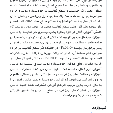
واریانس دو عاملی در قالب یک طرح (سطح فعالیت) 2 × (جنسیت) 2 به
منظور تعیین اثر جنسیت و سطح فعالیت بر خودپنداره بدنی و خرده
مقیاس های آن استفاده شد. یافته های تحلیل واریانس دوعاملی نشان
داد که اثر اصلی جنسیت و تعامل جنسیت و سطح فعالیت (05/0<Р) معنی
دار نبوده ولی اثر اصلی سطح فعالیت معنی دار بود. بدین ترتیب که
دانش آموزان فعال از خودپنداره بدنی بیشتری در مقایسه با دانش
آموزان غیرفعال برخوردار بودند دانش آموزان دختر در خرده مقیاس
قیافه ظاهر و فعالیت از خودپنداره بدنی بهتری نسبت به دانش آموزان
پسر برخوردار بودند (05/0≥P) در حالیکه اثر سطح فعالیت بر خرده
مقیاس های هماهنگی، فعالیت، لیاقت ورزشی، قیافه ظاهری، قدرت،
انعطاف و استقامت معنی دار بود. (1 0/0≥P) و دانش آموزان فعال در
خرده مقیاس های مذکور خودپنداره بدنی بهتری نسبت به دانش
آموزان غیر فعال داشته اند. نتایج نشان می دهد مشارکت دانش
آموزان در فعالیت های ورزشی منجر به افزایش عوامل جسمانی، ظاهری
و روان شناختی می شود، که افزایش خودپنداره بدنی دانش آموزان را
بدنبال دارد. بدین ترتیب فراهم آوردن مشارکت همه جانبه دانش
آموزان در فعالیت های ورزشی در سطح مدارس به منظور افزایش
خودپنداره بدنی ضروری است.
کلیدواژه‌ها