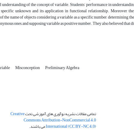
d understanding of the concept of variable. Students’ performance in understandin
a specific unknown and its application in functional relationship. Moreover, th
of the name of objects, considering a variable as a specific number, determining 
nymous ones, and supposing variable as positive number. They also believed that di
ariable
Misconception
Preliminary Algebra
تمامی مقالات نشریه نوآوری های آموزشی تحت
Creative
Commons Attribution-NonCommercial 4.0
International (CC BY-NC 4.0)
می باشند.