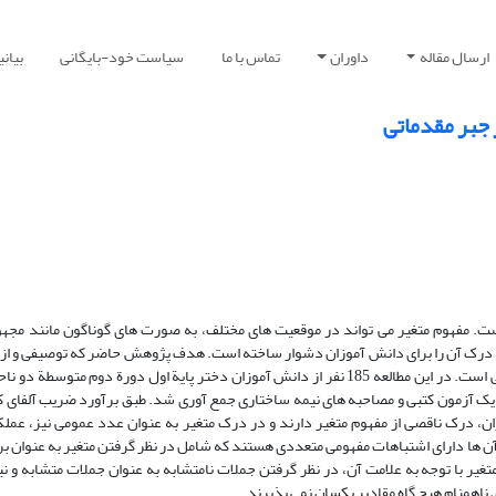
ارسال مقاله
داوران
تماس با ما
سیاست خود-بایگانی
بیان
 جبر مقدماتی
است. مفهوم متغیر می تواند در موقعیت های مختلف، به صورت های گوناگون مانند م
یر، درک آن را برای دانش آموزان دشوار ساخته است. هدف پژوهش حاضر که توصیفی و از ن
است، شناسایی علل درک اشتباه دانش آموزان از مفهوم متغیر در جبر مقدماتی است. در این مطالعه 185 نفر از دانش آموزان دختر پایة اول دور
 یک آزمون کتبی و مصاحبه های نیمه ساختاری جمع آوری شد. طبق برآورد ضریب آلفای 
 دانش آموزان، درک ناقصی از مفهوم متغیر دارند و در درک متغیر به عنوان عدد عمومی نیز، ع
 آن ها دارای اشتباهات مفهومی متعددی هستند که شامل در نظر گرفتن متغیر به عنوان 
غیر با توجه به علامت آن، در نظر گرفتن جملات نامتشابه به عنوان جملات متشابه و نی
ی ناهمنام هیچ گاه مقادیر یکسان نمی پذیرند.