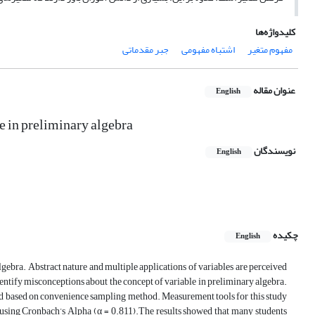
کلیدواژه‌ها
مفهوم متغیر
اشتباه مفهومی
جبر مقدماتی
عنوان مقاله
English
e in preliminary algebra
نویسندگان
English
چکیده
English
gebra. Abstract nature and multiple applications of variables are perceived
identify misconceptions about the concept of variable in preliminary algebra.
ected based on convenience sampling method. Measurement tools for this study
d using Cronbach’s Alpha (α = 0.811).The results showed that many students