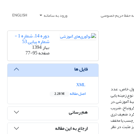
یه حفظ حریم خصوصی
ورود به سامانه
ENGLISH
دوره 14، شماره 1 -
شماره پیاپی 53
بهار 1394
صفحه
77-95
فایل ها
XML
جهول خاص، عدد
اصل مقاله
2.28 M
وع زمینه یابی
ة دوم متوسطة دو ناحیة آموزشی در
کرونباخ، ضریب
هم رسانی
ملکرد ضعیف تری
برچسب یا مخفف
ز مثبت در نظر
ارجاع به این مقاله