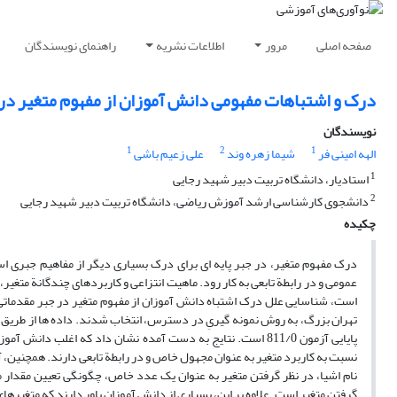
صفحه اصلی
مرور
اطلاعات نشریه
راهنمای نویسندگان
درک و اشتباهات مفهومی دانش آموزان از مفهوم متغیر در
نویسندگان
1
2
1
الهه امینی فر
شیما زهره وند
علی زعیم باشی
1
استادیار، دانشگاه تربیت دبیر شهید رجایی
2
دانشجوی کارشناسی ارشد آموزش ریاضی، دانشگاه تربیت دبیر شهید رجایی
چکیده
درک مفهوم متغیر، در جبر پایه ای برای درک بسیاری دیگر از مفاهیم جبری 
عمومی و در رابطة تابعی به کار رود. ماهیت انتزاعی و کاربردهای چندگانة متغ
تهران بزرگ، به روش نمونه گیریِ در دسترس، انتخاب شدند. داده ها از طریق
پایایی آزمون 811/0 است. نتایج به دست آمده نشان داد که اغلب
نسبت به کاربرد متغیر به عنوان مجهول خاص و در رابطة تابعی دارند. همچنین،
نام اشیا، در نظر گرفتن متغیر به عنوان یک عدد خاص، چگونگی تعیین مقدار مت
گرفتن متغیر است. علاوه بر این، بسیاری از دانش آموزان باور دارند که متغیرها