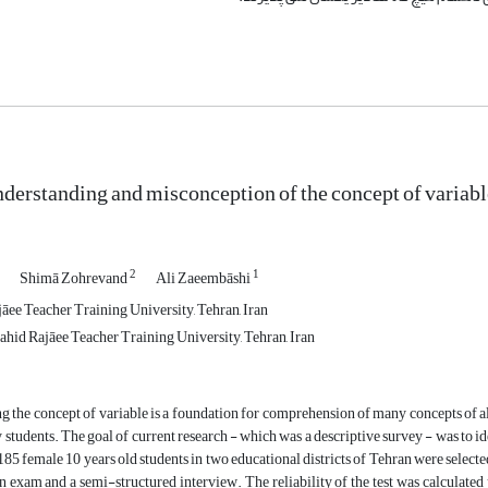
nderstanding and misconception of the concept of variabl
2
1
Shimā Zohrevand
Ali Zaeembāshi
āee Teacher Training University, Tehran, Iran
ahid Rajāee Teacher Training University, Tehran, Iran
 the concept of variable is a foundation for comprehension of many concepts of al
by students. The goal of current research - which was a descriptive survey - was to 
, 185 female 10 years old students in two educational districts of Tehran were sel
n exam and a semi-structured interview. The reliability of the test was calculate