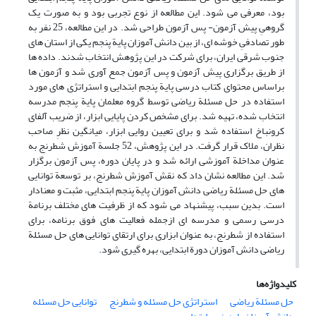
بود، معرفی می شود. این مطالعه از نوع تجربی بود و به صورت یک
گروهیِ پیش آزمون- پس آزمون طراحی شد. در این مطالعه، 25 نفر به
طور تصادفیِ خوشه ای، از بین دانش آموزان پایة پنجم یکی از استان های
جنوب شرقی ایران، برای شرکت در این پژوهش انتخاب شدند. داده ها
از طریق برگزاری پیش آزمون و پس آزمون جمع آوری شد و آزمون ها
براساس محتوای کتاب درسی پایة پنجم ابتدایی و استراتژی های مورد
استفاده در حل مسئلة ریاضی توسط گروه معلمان پایة پنجم مدرسه
انتخاب شده، تهیه شد. برای مشخص کردن پایایی ابزار، از ضریب آلفای
کرونباخ استفاده شد و برای تعیین روایی ابزار، میانگین نظرِ صاحب
نظران، ملاک قرار گرفت. در این پژوهش، 52 جلسة آموزش شطرنج به
عنوان مداخلة آموزشی ارائه شد و در پایان دوره، پس آزمون برگزار
شد. این مطالعه نشان داد که نقش آموزش شطرنج، بر توسعة توانایی
های حل مسئلة ریاضی دانش آموزان پایة پنجم ابتدایی، مثبت و معنادار
است. بدین سبب، پیشنهاد می شود که از ظرفیت های مختلف برنامة
درسی رسمی و مدرسه ای ازجمله فعالیت های فوق برنامه، برای
استفاده از شطرنج، به عنوان ابزاری برای ارتقای توانایی های حل مسئلة
ریاضی دانش آموزان دورة ابتدایی، بهره گیری شود.
کلیدواژه‌ها
حل مسئلة ریاضی
استراتژی حل مسئله و شطرنج
توانایی حل مسئله