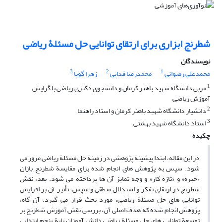
شطرنج ابزاری برای ارتقای توانایی حل مسئلۀ ریاضی
نویسندگان
3
2
1
محمدعلی رضوانی
محمدرضا فدایی
زهرا گویا
1
مربی دانشگاه شهید باهنر کرمان و دانشجوی دکتری ریاضی با گرایش
آموزش ریاضی
2
دانشیار دانشگاه شهید باهنر کرمان و استاد راهنما
3
استاد دانشگاه شهید بهشتی
چکیده
در این مقاله، ابتدا پیشینة پژوهشی در زمینة حل مسئلة ریاضی مرور می
شود. سپس به پژوهش های انجام شده برای مقایسة شطرنج بازان
«خبره» و «تازه کار» و وجه تمایز آن ها پرداخته می شود. بعد، نقش
شطرنج در ارتقای تفکر و استدلال منطقی و سپس، تأثیر آن بر افزایش
توانایی های حل مسئلة ریاضی، مورد بحث قرار می گیرد. آن گاه،
پژوهش انجام شده که هدف اصلی آن، بررسی نقش آموزش شطرنج بر
توسعة توانایی های حل مسئلة ریاضی دانش آموزان پایة پنجم ابتدایی