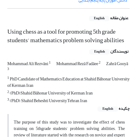
دانش آموزان پایه پنجم ابتدایی
عنوان مقاله
English
Using chess as a tool for promoting 5th grade
students’ mathematics problem solving abilities
نویسندگان
English
1
2
Mohammad Ali Rezvāni
Mohammad Rezā Fadāee
Zahrā Gooyā
3
1
PhD Candidate of Mathematics Education at Shahid Bāhonar University
of Kerman, Iran
2
(PhD),Shahid Bāhonar University of Kerman, Iran
3
(PhD), Shahid Beheshti University,Tehran, Iran
چکیده
English
The purpose of this study was to investigate the effect of chess
training on 5thgrade students’ problem solving abilities. The
review of literature started with the research on novice and expert