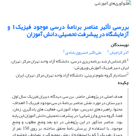
بررسی تأثیر عناصر برنامۀ درسی موجود فیزیک 1 و
آزمایشگاه در پیشرفت تحصیلی دانش آموزان
نویسندگان
2
1
آذر کراچیان
علی اکبر خسروی بابادی
1
کارشناس ارشد برنامه ریزی درسی، دانشگاه آزاد واحد تهران مرکز، تهران،
ایران دبیر فیزیک آموزش وپرورش؛
2
استادیار گروه علوم تربیتی، دانشگاه آزاد واحد تهران مرکز، تهران، ایران
چکیده
هدف اصلی در پژوهش حاضر، بررسی دیدگاه دبیران فیزیک سال اول
دبیرستان در مورد نقش عناصر برنامۀ درسی موجود فیزیک 1 (اهداف،
محتوا، راهبردهای تدریس، مواد آموزشی، فعالیت های یادگیری، زمان،
فضا، گروه بندی و ارزشیابی) در پیشرفت تحصیلی دانش آموزان این پایه
بود. عناصر مذکور در این پژوهش در دو بعد وضع مطلوب و وضع
موجود، با استفاده از پرسش نامۀ محقق ساخته، بر روی 150 نفر از
دبیران فیزیک 1 که با استفاده از روش نمونه گیری تصادفی خوشه ای