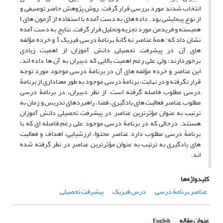
انتخاب شدند مورد بررسی قرار گرفت. روش پژوهش حاضر توصیفی و
از نوع پیمایشی بود. داده های به دست آمده با استفاده از آزمون های t
همبسته و فریدمن مورد تجزیه وتحلیل قرار گرفت. نتایج به دست آمده
نشان داد که: همۀ عناصر نه گانۀ برنامۀ درسی فیزیک 1 و خرده مؤلفه
های آن در پیشرفت تحصیلی دانش آموزان از اهمیت زیادی
برخوردارند؛ ولی علی رغم اهمیت بالایی که دبیران به آن ها داده اند،
این عناصر و خرده مؤلفه های آن در برنامۀ درسی موجود مورد توجه
قرار نگرفته و در نهایت، برنامۀ درسی موجود به طور معناداری از برنامۀ
درسی مطلوب فاصله گرفته است. از نظر دبیران، در برنامۀ درسی
مطلوب عناصر فعالیت های یادگیری، فضا، راهبردهای تدریس و زمان به
ترتیب به عنوان مؤثرترین عناصر در پیشرفت تحصیلی دانش آموزان
هستند. درحالی که در برنامۀ درسی موجود علی رغم فاصله ای که با
برنامۀ درسی مطلوب دارد عناصر محتوا، ارزشیابی، اهداف و فعالیت
های یادگیری به ترتیب به عنوان مؤثرترین عناصر در نظر گرفته شده
اند.
کلیدواژه‌ها
عناصر برنامۀ درسی
درس فیزیک
پیشرفت تحصیلی
عنوان مقاله
English