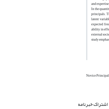
and expertise
In the quanti
principals. 
latent variab
expected fre
ability in ef
external socie
study emphasi
Novice Principa
اشتراک خبرنامه