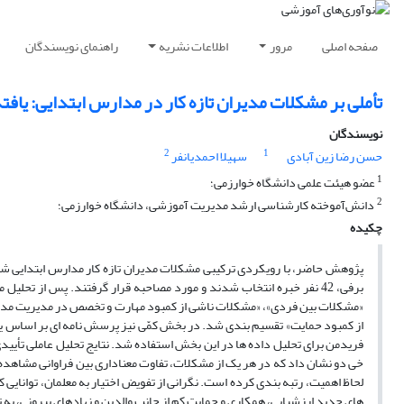
صفحه اصلی
مرور
اطلاعات نشریه
راهنمای نویسندگان
تأملی بر مشکلات مدیران تازه کار در مدارس ابتدایی: یا
نویسندگان
2
1
حسن رضا زین آبادی
سهیلا احمدیانفر
1
عضو هیئت علمی دانشگاه خوارزمی؛
2
دانش‌آموخته کارشناسی ارشد مدیریت آموزشی، دانشگاه خوارزمی؛
چکیده
پژوهش حاضر، با رویکردی ترکیبی مشکلات مدیران تازه کار مدارس ابتدایی شه
«مشکلات بین فردی»، «مشکلات ناشی از کمبود مهارت و تخصص در مدیریت مدرس
فریدمن برای تحلیل داده ها در این بخش استفاده شد. نتایج تحلیل عاملی تأییدی،
خی دو نشان داد که در هر یک از مشکلات، تفاوت معناداری بین فراوانی مشاهده 
لحاظ اهمیت، رتبه بندی کرده است. نگرانی از تفویض اختیار به معلمان، توانای
های جدید ارزشیابی، همکاری و حمایت کم از جانب والدین و نهادهای بیرونی، به 