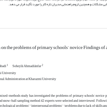
ی مشکلات و همچنین لزوم راهنمایی مدیران تازه کار را مورد تأکید قرار می دهد.
n on the problems of primary schools’ novice Findings o
1
2
ābadi
Soheylā Ahmadiānfar
i University
nal Administration at Kharazmi University
ixed-methods study has investigated the problems of primary schools’ novice princ
d snow-ball sampling method, 42 experts were selected and interviewed. Following
ychological problems”, “interpersonal problems”, “problems due to lack of skills and