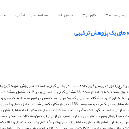
ارسال مقاله
داوران
تماس با ما
سیاست خود-بایگانی
بیان
فته های یک پژوهش ترکیبی
ر کرج را مورد بررسی قرار داده است. در بخش کیفی با استفاده از روش نمونه گیری ه
برفی، 42 نفر خبره انتخاب شدند و مورد مصاحبه قرار گرفتند. پس از تحلیل محتوای مصاحبه های انجام
ه به طورکلی»، «مشکلات ناشی از کمبود مهارت و تخصص در امور مرتبط به تدریس» و
از کمبود حمایت» تقسیم بندی شد. در بخش کمّی نیز پرسش نامه ای بر اساس یافته های بخش کیفی، تهیه و توسط 163 مدیر تازه کار تکمیل ش
 برازش مناسب الگوی اندازه گیری متغیر مشکلات مدیران تازه کار با داده ها را نشان دا
شده و فراوانی مورد انتظار وجود دارد. همچنین آزمون فریدمن مشکلات هر بعد را به طور
ی کم در برقراری تعامل اثربخش، نداشتن تخصص و تجربۀ ناکافی در مدیریت مالی، اطلاع ک
ترتیب، از جمله، مهم ترین مشکلات در هر بعد است. نتایج این بخش به طور کامل یافته ه