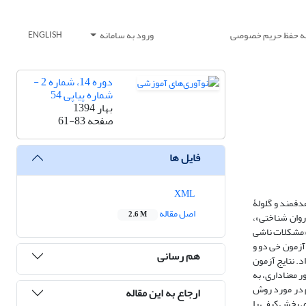
یه حفظ حریم خصوصی
ورود به سامانه
ENGLISH
دوره 14، شماره 2 -
شماره پیاپی 54
بهار 1394
صفحه
61-83
فایل ها
XML
دفمند و گلولۀ
اصل مقاله
2.6 M
 شده، 66 مشکل کیفی شناسایی و در 5 بعد شامل «مشکلات روان شناختی»،
 «مشکلات ناشی
د. از تحلیل عاملی تأییدی، آزمون خی دو و
هم رسانی
د. نتایج آزمون
 معناداری، به
م در مورد روش
ارجاع به این مقاله
ای بخش کیفی را