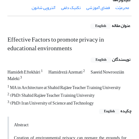
محرمیّت
فضای آموزشی
تکنیک دلفی
آنتروپی شانون
عنوان مقاله
English
Effective Factors to promote privacy in
educational environments
نویسندگان
English
1
2
Hamideh Eftekhāri
Hamidrezā Azemati
Saeeid Nowrooziān
3
Maleki
1
MA in Architecture at Shahid Rajāee Teacher Training University
2
(PhD), Shahid Rajāee Teacher Training University
3
(PhD), Iran University of Science and Technology
چکیده
English
Abstract
Creation of environmental privacy can prepare the grounds for