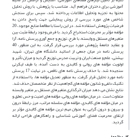
آموزشی برای دختران فراهم آید. متناسب با پژوهش، با روش تحلیل
محتوا به تجزیه وتحلیل اطلاعات پرداخته شد، سپس برای سنجش
شاخص های مورد بررسی از روش پیمایشی جهت پاسخ دادن به
فرضیات پژوهش استفاده شد. در این راستا با مطالعۀ منابع موجود، 20
مؤلفه مؤثر بر محرمیّت استخراج گردید. با فرض وجود رابطۀ مثبت بین
متغیرهای مستقل و وابسته، با طرح، توزیع و جمع آوری پرسش نامه، آرا
و عقاید جامعۀ پژوهش مورد بررسی قرار گرفت. به این منظور، 40
پرسش نامه در میان جمعی از اساتید دانشگاه های تهران، شهید
بهشتی، علم و صنعت ایران و تربیت مدرس توزیع گردید و میزان تأثیر و
اولویت مؤلفه های روانی و کالبدی به دست آمده، با طیف لیکرتی
سنجیده شد. با حذف پرسش نامه های ناقص، در نهایت 17 پرسش
نامه مورد تحلیل قرار گرفت. به منظور تعدیل مؤلفه ها، با استفاده از
تکنیک دلفی و شانون مؤلفه های کم اهمیت از نظر متخصصان حذف شد.
نتایج نشان می دهد میزان اثرگذاری متغیرهای مستقل بر متغیر وابسته
متفاوت است. در میان مؤلفه های روانی، مؤلفه های امنیت و حس تعلق و
در میان مؤلفه های کالبدی، مؤلفه های سلسله مراتب، مرز، رابطۀ درون
و بیرون و درون گرایی به عنوان مهم ترین مؤلفه های کالبدی مؤثر بر
ارتقای محرمیت فضای آموزشی شناسایی و راهکارهای طراحی ارائه
گردید.
کلیدواژه‌ها