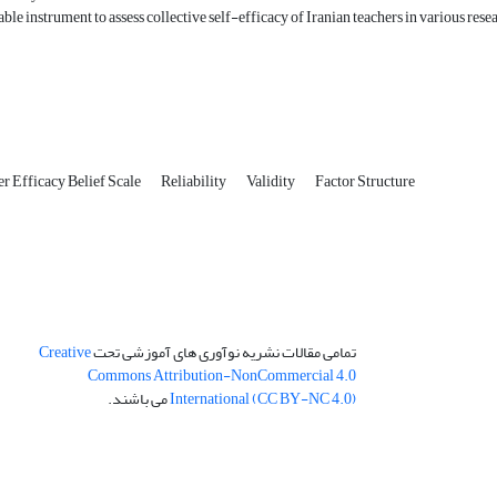
table instrument to assess collective self-efficacy of Iranian teachers in various rese
er Efficacy Belief Scale
Reliability
Validity
Factor Structure
تمامی مقالات نشریه نوآوری های آموزشی تحت
Creative
Commons Attribution-NonCommercial 4.0
International (CC BY-NC 4.0)
می باشند.