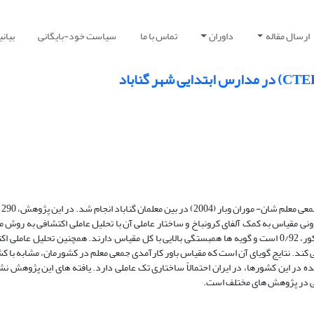
ارسال مقاله
داوران
تماس با ما
سیاست خود-بایگانی
بیان
پژوهش
ونی مقیاس به کمک آلفای کرونباخ و ساختار عاملی آن با تحلیل عاملی اکتشافی به روش م
مورد بررسی قرار گرفت. یافته ها نشان داد که آلفای کرونباخ برای مقیاس مذکور، 0/92 است و گویه ها همبستگی بالایی با کل مقیاس دارند. همچنین 
ساخت که 54/95 درصد واریانس را تبیین می کند. نتایج گویای آن است که مقیاس باور کارآمدی جمعی معلم در کشورمان، مشا
ه در این کشورها، در ایران احتمالاً ساختاری تک عاملی دارد. یافته های این پژوهش ن
نی در پژوهش های مختلف است.