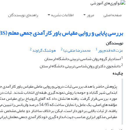
صفحه اصلی
مرور
اطلاعات نشریه
راهنمای نویسندگان
بررسی پایایی و روایی مقیاس باور کارآمدی جمعی معلم (CTEBS) در مدارس ابتدایی شهر گناباد
نویسندگان
2
2
1
عزت اله قدم پور
محمدرضا متقی نیا
هوشنگ گراوند
1
استادیار گروه روان شناسی تربیتی دانشگاه لرستان
2
دانشجوی دکترای روان‌شناسی تربیتی دانشگاه لرستان
چکیده
ابتدایی شهر گناباد و حومه با روش نمونه گیری طبقه ای انتخاب شدند. ثبات در
مؤلفه های اصلی، یک عامل را نمایان 
یافته، از ثبات بالایی برخوردار است، لیکن برخلاف ساختار دو عاملی مشخص شد
مقیاس مذکور ابزاری مناسب جهت اندازه گیری خودکارآمدی جمعی معلمان ایرا