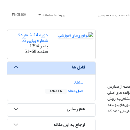
یه حفظ حریم خصوصی
ورود به سامانه
ENGLISH
دوره 14، شماره 3 -
شماره پیاپی 55
پاییز 1394
صفحه
51-68
فایل ها
XML
 حاضر با هدف بررسی ثبات درونی و روایی عاملی مقیاس باور کارآمدی جمعی معلم شان- موران وبار (2004) در بین معلمان گناباد انجام شد. در این پژوهش، 290 معلم از مدارس
اصل مقاله
426.41 K
ؤلفه های اصلی
تحلیل عاملی اکتشافی به روش
به با کشورهای توسعه
هم رسانی
شان می دهد که
ارجاع به این مقاله