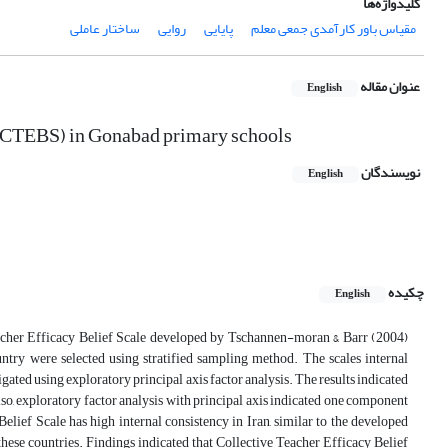
کلیدواژه‌ها
مقیاس باور کارآمدی جمعی معلم
پایایی
روایی
ساختار عاملی
عنوان مقاله
English
le (CTEBS) in Gonabad primary schools
نویسندگان
English
چکیده
English
 Teacher Efficacy Belief Scale developed by Tschannen-moran & Barr (2004)
ntry were selected using stratified sampling method. The scales internal
ated using exploratory principal axis factor analysis. The results indicated
Also, exploratory factor analysis with principal axis indicated one component
lief Scale has high internal consistency in Iran, similar to the developed
 these countries. Findings indicated that Collective Teacher Efficacy Belief