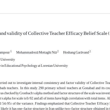
 and validity of Collective Teacher Efficacy Belief Sca
1
2
2
dampour
Mohammadrezā Mottaghi Niā
Hoshang Garāvand
 University
in Educational Psychology at Lorestan University
arried out to investigate internal consistency and factor validity of Collective
ds teachers. In this study, 290 primary school teachers at Gonabad and its cou
as checked by Cronbach’s alpha method and factor structure of the scale was investig
’s alpha for scale is 0/92 and all of items have high correlation with total items. 
d 54/95% of the variance. Findings emphasized that Collective Teacher Efficacy Be
t likely it has one-factor structure in Iran unlike two-factor structure obtained in