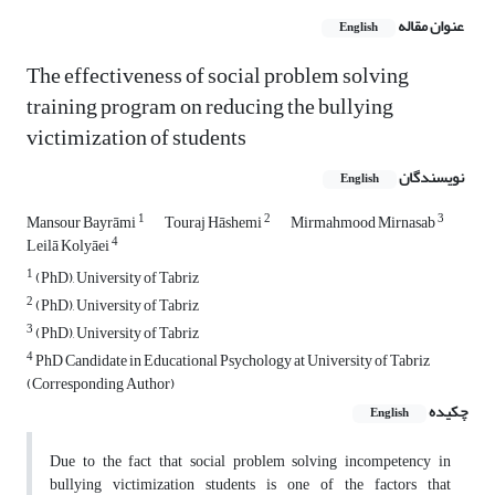
عنوان مقاله
English
The effectiveness of social problem solving
training program on reducing the bullying
victimization of students
نویسندگان
English
1
2
3
Mansour Bayrāmi
Touraj Hāshemi
Mirmahmood Mirnasab
4
Leilā Kolyāei
1
(PhD), University of Tabriz
2
(PhD), University of Tabriz
3
(PhD), University of Tabriz
4
PhD Candidate in Educational Psychology at University of Tabriz
(Corresponding Author)
چکیده
English
Due to the fact that social problem solving incompetency in
bullying victimization students is one of the factors that