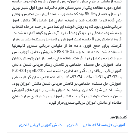
نیمه آزمایشی با طرح پیش آزمون- پس آزمون و گروه گواه بود. جامعة
آماری مورد مطالعه یکی از دبیرستان های دخترانه دورة اول شهر تبریز
در سال تحصیلی 96-95 بود که به صورت تصادفی از بین مدارس نواحی
پنج گانة تبریز انتخاب شد و نمونة آماری نیز شامل 30 دانش آموز
قربانی قلدری بود که به روش خوشه ای تصادفی در چند مرحله انتخاب
و به شیوة تصادفی در دو گروه 15 نفری آزمایش و گواه گمارده شدند.
گروه آزمایش طی 8 جلسه تحت آموزش برنامة حل مسئلة اجتماعی قرار
گرفت. برای جمع آوری داده ها از مقیاس قربانی قلدری کالیفرنیا
استفاده شد. داده ها به وسیلة 16 SPSS با روش تحلیل کوواریانس
مورد تجزیه وتحلیل قرار گرفت. یافته های حاصل از این پژوهش نشان
داد، آموزش حل مسئلة اجتماعی بر کاهش رفتار قربانی شدن دانش
آموزان قربانی قلدری، تأثیر معناداری داشته است (0/73= ŋ و0/001>P
و (47/32 و 1/31) =df و 93/74= f). ازآنجاکه نتایج، بیان گر اثربخشی
آموزش حل مسئلة اجتماعی بر کاهش قربانی شدن دانش آموزان بود.
پیشنهاد می شود که این برنامه به عنوان بخشی از دوره های آموزش
ضمن خدمت متولیان درگیر با دانش آموزان، جهت ارتقای مهارت های
مقابله ای دانش آموزان قربانی قلدری قرار گیرد.
کلیدواژه‌ها
آموزش حل مسئلة اجتماعی
قلدری
دانش آموزان قربانی قلدری