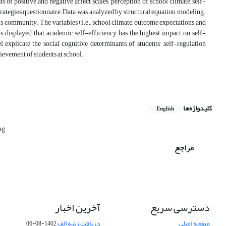
s of positive and negative affect scales, perception of school climate, self-
rategies questionnaire.‎Data was analyzed by structural equation modeling.‎
his community.‎ The variables (i.e., school climate, outcome expectations and
is displayed that academic self-efficiency has the highest impact on self-
l explicate the social cognitive determinants of students’ self-regulation
ievement of students at school.‎
کلیدواژه‌ها
English
ng
مراجع
دسترسی سریع
آخرین اخبار
صفحه اصلی
دریافت رتبه الف
1402-08-06