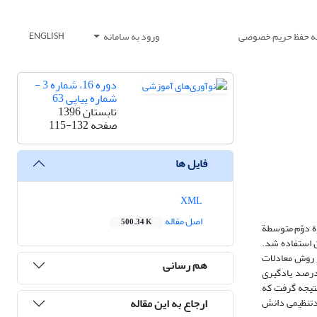
یه حفظ حریم خصوصی
ورود به سامانه
ENGLISH
دوره 16، شماره 3 -
شماره پیاپی 63
تابستان 1396
صفحه
115-132
فایل ها
XML
اصل مقاله
500.34 K
پژوهش 384 نفر دانش آموزان سال اوّل دورة دوّم متوسطة
ورگان استفاده شد.
ز روش معادلات
هم رسانی
 گردید. نتایج به دست آمده نشان داد که الگوی ساختاری یادگیری خودتنظیمی مدلی روا برای جامعة مورد پژوهش است. متغیرها توانستند 65 درصد یادگیری
نتیجه گرفت که
ارجاع به این مقاله
ودتنظیمی دانش