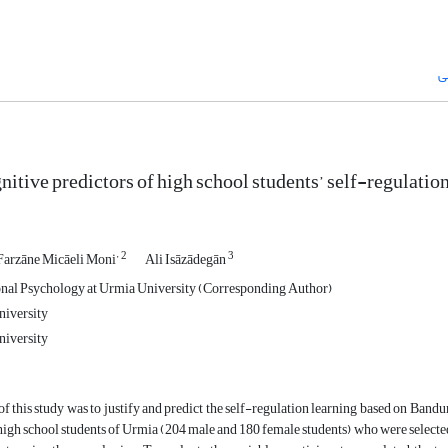
ی
nitive predictors of high school students’ self-regulatio
2
3
Farzāne Micāeli Moni’
Ali Isāzādegān
nal Psychology at Urmia University (Corresponding Author)
niversity
niversity
f this study was to justify and predict the self-regulation learning based on Band
high school students of Urmia (204 male and 180 female students) who were select