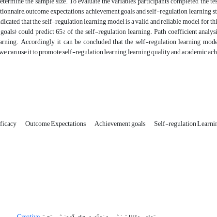
etermine the sample size.‎ To evaluate the variables, participants completed the test
tionnaire, outcome expectations, achievement goals and self-regulation learning st
ndicated that the self-regulation learning model is a valid and reliable model for t
oals) could predict 65% of the self-regulation learning. Path coefficient analys
arning.‎ Accordingly, it can be concluded that the self-regulation learning mode
 we can use it to promote self-regulation learning, learning quality and academic ach
fficacy
Outcome Expectations
Achievement goals
Self-regulation Learni
تمامی مقالات نشریه نوآوری های آموزشی تحت
Creative