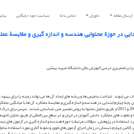
ارسال مقاله
داوران
تماس با ما
سیاست خود-بایگانی
بیان
ایی در حوزة محتوایی هندسه و اندازه گیری و مقایسة عملک
ا برنامه‌ریزی درسی آموزش عالی دانشگاه شهید بهشتی
 می شوند. شناخت بدفهمی ها و ریشه های ایجاد آن ها می تواند زمینه را برای بهبود 
یة چهارم ابتدایی در هندسه و اندازه گیری و مقایسة عملکرد آن ها با میانگین عملک
المللی بوده است. بدفهمی های مورد بررسی در آزمون تیمز سال های 2003، 2007 و 2011 از طریق تحلیل محتوا به روش تفسیر متن شناسایی شدند. سپ
فاوت های عملکرد دانش آموزان در ایران و در سطح بین المللی از طریق تحلیل ثانویه 
در کلاس چهارم دبستان در زمان اجرای آزمون های فوق و نمونة آماری مورد استفاده شام
ایی شده در پژوهش های مختلف در جداول بدفهمی ارائه شده اند. نتایج نشانگر وجو