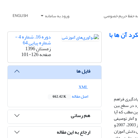
یه حفظ حریم خصوصی
ورود به سامانه
ENGLISH
رد آن ها با
دوره 16، شماره 4 -
شماره پیاپی 64
زمستان 1396
صفحه
101-126
فایل ها
XML
اصل مقاله
662.42 K
یادگیری فراهم
رد در سطح بین
س برای درک این مطلب که آیا
هم رسانی
و آمار توصیفی
بررسی شد. میزان شیوع هر بدفهمی با عددی از 4-0 نمایش داده شد. ابزار مورد استفاده در پژوهش، سؤالات مرتبط با حوزة هندسه و اندازه گیری در آزمون های تیمز 2003، 2007 و
ل دانش آموزان
ارجاع به این مقاله
د بدفهمی های