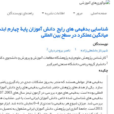
صفحه اصلی
مرور
اطلاعات نشریه
راهنمای نویسندگان
شناسایی بدفهمی های رایج دانش آموزان پایة چهارم ابتد
میانگین عملکرد در سطح بین المللی
نویسندگان
2
1
شهرناز بخشعلی زاده
ناصر بروجردیان
1
کارشناس پژوهش علوم پایه پژوهشگاه مطالعات آموزش و پرورش و دانشجوی دکتر
2
دانشیار گروه ریاضی دانشگاه صنعتی امیرکبیر
چکیده
بدفهمی ها از عواملی هستند که منجر به بروز مشکلات جدی در یادگیری ریاضیات
سازد. یکی از هدف های پژوهش حاضر شناسایی بدفهمی های رایج دانش آموزان پا
بدفهمی های شناسایی شده خاص دانش آموزان ایرانی است یا خیر، مشابهت ها و ت
2011 است. جامعة آماری این پژوهش، دانش آموزان ایرانی مشغول به تحصیل 
شرکت کننده در آزمون های تیمز در سال های ذکرشده است. بدفهمی های شناس