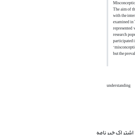
Misconception
The aim of t
with the inte
examined in T
represented 
research popu
participated 
“misconceptio
but the preva
understanding
اشتراک خبرنامه