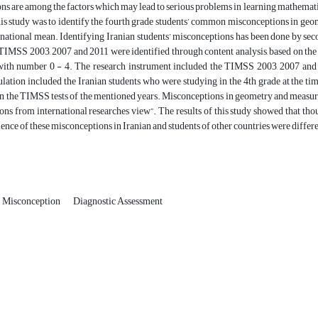
s are among the factors which may lead to serious problems in learning mathemati
his study was to identify the fourth grade students’ common misconceptions in ge
rnational mean. Identifying Iranian students’ misconceptions has been done by seco
IMSS 2003, 2007 and 2011 were identified through content analysis, based on the i
with number 0 - 4. The research instrument included the TIMSS 2003, 2007 an
lation included the Iranian students who were studying in the 4th grade at the ti
in the TIMSS tests of the mentioned years. Misconceptions in geometry and measurem
ns from international researches view”. The results of this study showed that thou
lence of these misconceptions in Iranian and students of other countries were differe
Misconception
Diagnostic Assessment