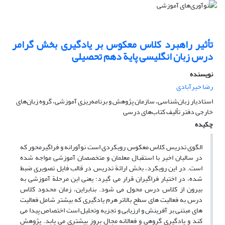
تأثیر راهبرد کلاس معکوس بر یادگیری بخش گرامر
درس زبان انگلیسی پایة دهم تحصیلی
نویسنده
رضا خیرآبادی
استادیار زبان‌شناسی، سازمان پژوهش و برنامه‌ریزی آموزشی، گروه زبان‌های
خارجی دفتر تألیف کتاب‌های درسی
چکیده
الگوی تدریس کلاس معکوس رویکردی است نوآورانه و فراگیرمحور که
در سالیان اخیر با استقبال معلمان و متخصصان آموزشی مواجه شده
است. در این رویکرد، بخش ارائة تدریس در قالب فایل تصویری ضبط
شده، در اختیار فراگیران قرار می گیرد؛ یعنی این مرحلة آموزشی به
بیرون از کلاس درس محول می شود. بنابراین، زمان محدود کلاس
درس به فعالیت های سطح بالاتر هرم یادگیری که بیشتر شامل فعالیت
های مبتنی بر آفرینش و ارزیابی و تجزیه وتحلیل است اختصاص پیدا می
کند و یادگیری گروهی و فعالانه مجال بروز بیشتری می یابد. پژوهش