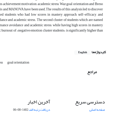
ns achievement motivation, academic stress, Waz goal orientation and Breso
ysis and MANOVA have been used.‎The results of this analysis led to discover
uded students who had low scores in mastery approach, self-efficacy, and
ance and academic stress.‎ The second cluster of students which are named
rmance avoidance and academic stress, while having high scores in mastery
 burnout of »negative emotion cluster students« is significantly higher than
کلیدواژه‌ها
English
ess
goal orientation
مراجع
دسترسی سریع
آخرین اخبار
صفحه اصلی
دریافت رتبه الف
1402-08-06