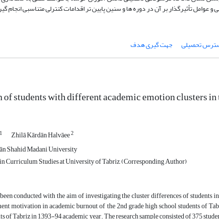
امل تأثیرگذار بر آن در دوره ها و سنین پایین تر اقدامات کنترلی متناسبی انجام گیر
ترس تحصیلی
جهت گیری هدف
of students with different academic emotion clusters in
1
2
Zhilā Kārdān Halvāee
ān Shahid Madani University
n Curriculum Studies at University of Tabriz, (Corresponding Author)
 been conducted with the aim of investigating the cluster differences of students in
ent motivation in academic burnout of the 2nd grade high school students of Tab
ts of Tabriz in 1393-94 academic year.‎ The research sample consisted of 375 stude