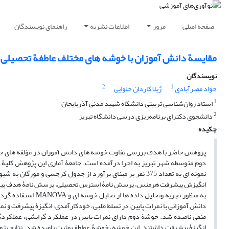
صفحه اصلی
مرور
اطلاعات نشریه
راهنمای نویسندگان
مقایسة دانش آموزان با خوشه های مختلف عاطفة تحصیلی 
نویسندگان
2
1
جواد مصرآبادی
ژیلا کاردان حلوایی
1
استاد روان‌شناسی تربیتی دانشگاه شهید مدنی آذربایجان
2
دانشجوی دکترای برنامه‌ریزی درسی دانشگاه تبریز
چکیده
پژوهش حاضر با هدف بررسی تفاوت خوشه های دانش آموزان در مؤلفه های ج
نمونه ای به تعداد 375 نفر بر مبنای برآورد از جدول کرجسی
انگیزش پیشرفت هرمنس، پرسش نامۀ استرس تحصیلی، پرسش نامۀ هدف پیشرف
به منظور تجزیه وتح
دانش آموزانی با نمرات پایین در تسلط طلبی، خودکارآمدی، انگیزۀ پیشرفت و ن
منفی نامیده شد. خوشۀ دوم دارای نمرات پایین در عملکرد گرایشی، عملکردگر
انگیزۀ پیشرفت داشتند. این خوشه، خوشۀ عواطف مثبت نامیده شد. نتایج پژ