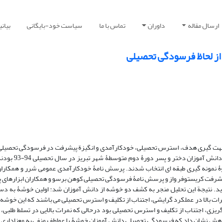
ارسال مقاله
داوران
تماس با ما
سیاست خود-بایگانی
بیان
از لحاظ فرسودگی تحصیلی
هت گیری هدف، استرس تحصیلی، خودکارآمدی و انگیزة پیشرفت در فرسودگی تحصیلی
دوم متوسطه شهر تبریز به اجرا درآمده است. ج
 و مورگان به شیوۀ نمونه گیری طبقه ای انتخاب شدند. پرسش نامۀ خودکارآمدی عمومی شرر و همکا
ت کریستوفر واز و پرسش نامۀ فرسودگی تحصیلی کوهن برسو و همکاران ابزارهای 
لیل داده ها از تحلیل خوشه ای و MANOVA استفاده گردید. نتیجة این تحلیل منجر به کشف دو خوشه از دانش آموزان شد: اولین خ
مرات بالا در عملکرد گرایشی، اجتناب از تکلیف و استرس تحصیلی می باشند که این خوش
یزی، اجتناب از تکلیف و استرس تحصیلی بود درحالی که نمرات بالایی در تسلط طلبی،
وهش نشان داد که فرسودگی تحصیلی دانش آموزان خوشۀ با عواطف منفی به معناداری ب