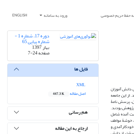
یه حفظ حریم خصوصی
ورود به سامانه
ENGLISH
دوره 17، شماره 1 -
شماره پیاپی 65
بهار 1397
صفحه
7-24
فایل ها
XML
 دانش آموزان
اصل مقاله
447.3 K
امعۀ آماری این پژوهش کلیۀ دانش آموزان دختر و پسر دورۀ دوم متوسطۀ شهر تبریز در سال تحصیلی 94-93 بودند. از این جامعه
ران، پرسش نامۀ
پژوهش بودند.
هم رسانی
وشۀ به دست آمده شامل
ه، خوشۀ عواطف
 خودکارآمدی و
ارجاع به این مقاله
یشتر از دانش