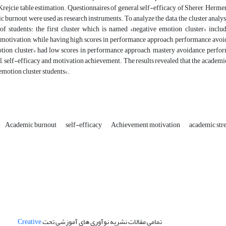
ejcie table estimation. Questionnaires of general self-efficacy of Sherer, Herme
mic burnout were used as research instruments. To analyze the data, the cluster anal
 of students: the first cluster which is named »negative emotion cluster« incl
motivation, while having high scores in performance approach, performance avoid
otion cluster« had low scores in performance approach, mastery avoidance, perfo
, self-efficacy and motivation achievement.‎ The results revealed that the academic
 emotion cluster students«.
Academic burnout
self-efficacy
Achievement motivation
academic str
تمامی مقالات نشریه نوآوری های آموزشی تحت
Creative