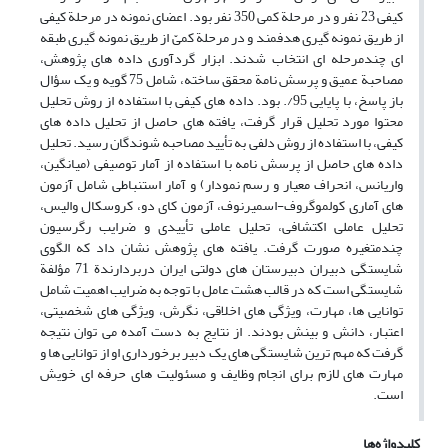
کیفی 23 نفر و در مرحلة کمی 350 نفر بود. اعضای نمونه در مرحلة کیفی
از طریق نمونه گیری هدفمند و در مرحلة کمیّ از طریق نمونه گیری طبقه
ای چندمرحله ای انتخاب شدند. ابزار گردآوری داده های پژوهش،
مصاحبة عمیق و پرسش نامة محقق ساخته، شامل 75 گویه و یک سؤال
باز پاسخ، با پایایی 95/. بود. داده های کیفی با استفاده از روش تحلیل
محتوا مورد تحلیل قرار گرفت، یافته های حاصل از تحلیل داده های
کیفی، با استفاده از روش دلفی به تأیید مصاحبه شوندگان رسید. تحلیل
داده های حاصل از پرسش نامه با استفاده از آمار توصیفی (میانگین،
واریانس، انحراف معیار و رسم نمودار) و آمار استنباطی شامل آزمون
های آماری کولموگروف-اسمیرنوف، آزمون کای دو، کروسکال والیس،
تحلیل عاملی اکتشافی، تحلیل عاملی تأییدی و ضرایب رگرسیون
چندمتغیره صورت گرفت. یافته های پژوهش نشان داد که الگوی
شایستگی دبیران دبیرستان های دولتی ایران دربردارندة 71 مؤلفة
شایستگی است که در قالب هشت عامل با توجه به ضرایب اهمیت شامل
توانایی ها، مهارت، ویژگی های اخلاقی، نگرش، ویژگی های شخصیتی،
اعتبار، دانش و بینش بودند. از نتایج به دست آمده می توان نتیجه
گرفت که مهم ترین شایستگی های یک دبیر برخورداری او از توانایی ها و
مهارت های لازم برای انجام وظایف و مسئولیت های حرفه ای خویش
است.
کلیدواژه‌ها