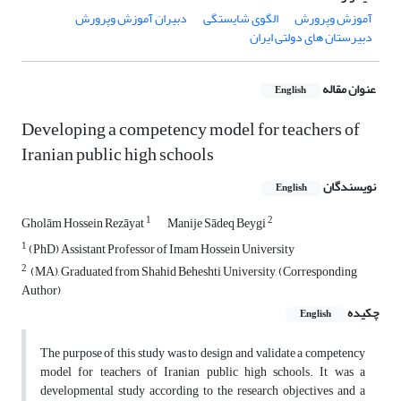
آموزش وپرورش
الگوی شایستگی
دبیران آموزش وپرورش
دبیرستان های دولتی ایران
عنوان مقاله
English
Developing a competency model for teachers of
Iranian public high schools
نویسندگان
English
1
2
Gholām Hossein Rezāyat
Manije Sādeq Beygi
1
(PhD) Assistant Professor of Imam Hossein University
2
‌ (MA), Graduated from Shahid Beheshti University, (Corresponding
Author)
چکیده
English
The purpose of this study was to design and validate a competency
model for teachers of Iranian public high schools. It was a
developmental study according to the research objectives and a