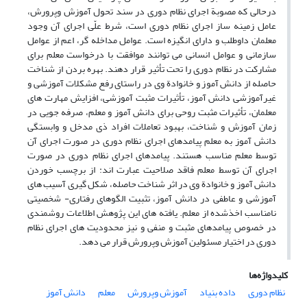
درحالی که مصوبة اجرای نظام دوری در سند تحول آموزش وپرورش،
عامل زمینه ساز اجرای نظام دوری است، شرط علّی اجرای آن وجود
معلمان داوطلب و دارای انگیزه است. عوامل مداخله گر، اعم از عوامل
سازمانی و عوامل انسانی می توانند موافقت با درخواست معلم برای
مشارکت در نظام دوری را تحت تأثیر قرار دهند. بهره بردن از شناخت
حاصله از دانش آموز و خانوادة وی در راستای رفع مشکلات آموزشی و
غیرآموزشی دانش آموز، تأثیرات مثبت آموزشی، افزایش مهارت های
معلمان، تأثیرات مثبت روحی برای دانش آموز و معلم، صرفه جویی در
زمان آموزش و شناخت، بهبود تعاملات افراد ذی مدخل و وابستگی
دانش آموز به معلم پیامدهای اجرای نظام دوری در صورت اجرای آن
توسط معلم مناسب هستند. پیامدهای اجرای نظام دوری در صورت
اجرای آن توسط معلم فاقد صلاحیت عبارت اند: از برچسب خوردن
دانش آموز و خانوادة وی در اثر شناخت حاصله، شکل گیری آسیب های
آموزشی و عاطفی در دانش آموز، تثبیت الگوهای رفتاری- شخصیتی
نامناسب اخذشده از معلم. یافته های این پژوهش اطلاعات روشمندی
در خصوص پیامدهای مثبت و منفی و نیز محدودیت های اجرای نظام
دوری در اختیار مسئولین آموزش وپرورش قرار می دهد.
کلیدواژه‌ها
نظام دوری
داده بنیاد
آموزش وپرورش
معلم
دانش آموز