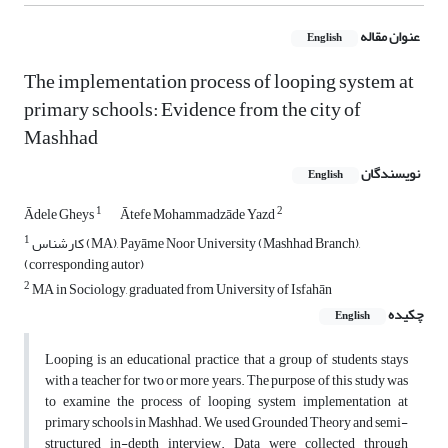
عنوان مقاله
English
The implementation process of looping system at
primary schools: Evidence from the city of
Mashhad
نویسندگان
English
1
2
Ādele Gheys
Ātefe Mohammadzāde Yazd
1
کارشناس (MA), Payāme Noor University (Mashhad Branch),
(corresponding autor)
2
MA in Sociology, graduated from University of Isfahān
چکیده
English
Looping is an educational practice that a group of students stays
with a teacher for two or more years. The purpose of this study was
to examine the process of looping system implementation at
primary schools in Mashhad. We used Grounded Theory and semi-
structured in-depth interview. Data were collected through