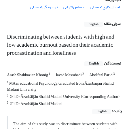
اهمال کاری تحصیلی
احساس تنهایی
فرسودگی تحصیلی
عنوان مقاله
English
Discriminating between students with high and
low academic burnout based on their academic
procrastination and loneliness
نویسندگان
English
1
2
3
Ārash Shahbāziān Khonig
Javād Mesrābādi
Abolfazl Farid
1
MA in educational Psychology, Graduated from Āzarbāijān Shahid
Madani University
2
‌‌ (PhD), Āzarbāijān Shahid Madani University, (Corresponding Author)
3
‌‌‌ (PhD), Āzarbāijān Shahid Madani
چکیده
English
The aim of this study was to discriminate between students with