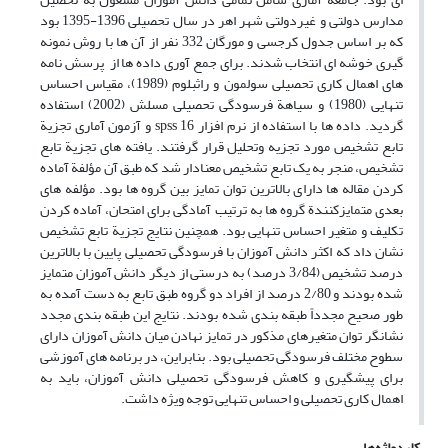
مدارس دولتی و غیردولتی شهر اهر در سال تحصیلی 1396-1395 بود
که بر اساس جدول کرجسی و مورگان 332 نفر از آن ها با روش نمونه
گیری خوشه ای انتخاب شدند. برای جمع آوری داده ها از پرسش نامه
های اهمال کاری تحصیلی سولمون و راثبلوم (1989)، مقیاس احساس
تنهایی (1980) و سیاهة فرسودگی تحصیلی مسلش (2002) استفاده
گردید. داده ها با استفاده از نرم افزار 16 spss و آزمون آماری تجزیة
تابع تشخیص مورد تجزیه وتحلیل قرار گرفتند. یافته های تجزیة تابع
تشخیص، منجر به یک تابع تشخیص معنادار شد که طبق آن مؤلفة آماده
کردن مقاله ها دارای بالاترین توان تمایز بین گروه ها بود. مؤلفه های
بعدی متمایزکنندة گروه ها به ترتیب آمادگی برای امتحان، آماده کردن
تکلیف و متغیر احساس تنهایی بود. همچنین نتایج تجزیة تابع تشخیص
نشان داد که اکثر دانش آموزان با فرسودگی تحصیلی پایین با بالاترین
درصد تشخیص (3/84 درصد) به درستی از دیگر دانش آموزان متمایز
شده بودند و 2/80 درصد از افراد دو گروه طبق تابع به دست آمده به
طور صحیح مجدداً طبقه بندی شده بودند. نتایج این طبقه بندی مجدد
نشانگر توان متغیرهای مذکور در تمایز نهادن میان دانش آموزان دارای
سطوح مختلف فرسودگی تحصیلی بود. بنابراین، در برنامه های آموزشی
برای پیشگیری و کاهش فرسودگی تحصیلی دانش آموزان، باید به
اهمال کاری تحصیلی و احساس تنهایی توجه ویژه داشت.
کلیدواژه‌ها