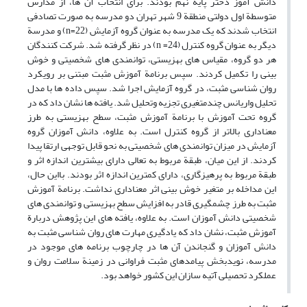
دانش آموز دختر پایة نهم بودند. برای انتخاب آن ها، از مدارس
متوسطة اول دولتی منطقة 9 شهر تهران دو مدرسه به صورت تصادفی
انتخاب شدند که یک مدرسه به عنوان گروه آزمایش (22=n) و مدرسة
دیگر به عنوان گروه کنترل (24= n) در نظر گرفته شد. شرکت کنندگان
هر دو گروه، مقیاس های بهزیستی، توانمندی های شخصیتی و خوش
بینی را تکمیل کردند. سپس برنامة آموزش مثبت مبتنی بر رویکرد
روان شناسی مثبت، در گروه آزمایش اجرا شد. سپس داده ها با مدل
تحلیل واریانس چندمتغیری تجزیه وتحلیل شد. یافته ها نشان داد که در
گروه تحت آموزش با برنامة آموزش مثبت، سطح بهزیستی به طرز
معناداری بالاتر از گروه کنترل است. به علاوه، دانش آموزان گروه
آزمایش در میزان توانمندی های شخصیتی به نحو قابل توجهی ارتقا پیدا
کردند. از این میان، طبقة مربوط به تعالی دارای بیشترین اندازه اثر و
طبقة مربوط به پرهیزگاری، دارای کمترین اندازه اثر بودند. بااین حال،
این مداخله بر متغیر خوش بینی اثر معناداری نداشت. برنامة آموزش
مثبت به طرز چشمگیری قادر به افزایش سطح بهزیستی و توانمندی های
شخصیتی دانش آموزان است. به علاوه، یافته های این پژوهش دربارة
آموزش مثبت، نشان داد که یادگیری مهارت های روان شناسی مثبت به
دانش آموزان و گنجاندن آن ها در چارچوب برنامه های موجود در
مدرسه، نویدبخش پیامدهای مثبت فراوانی در زمینة سلامت روان و
عملکرد تحصیلی آتیه سازان این کشور خواهد بود.