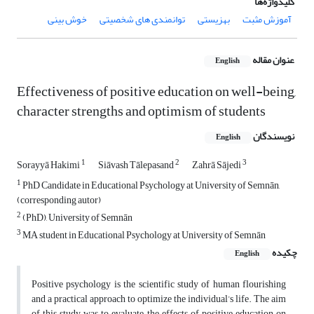
کلیدواژه‌ها
آموزش مثبت
بهزیستی
توانمندی های شخصیتی
خوش بینی
عنوان مقاله
English
Effectiveness of positive education on well-being,
character strengths and optimism of students
نویسندگان
English
1
2
3
Sorayyā Hakimi
Siāvash Tālepasand
Zahrā Sājedi
1
PhD Candidate in Educational Psychology at University of Semnān,
(corresponding autor)
2
(PhD), University of Semnān
3
MA student in Educational Psychology at University of Semnān
چکیده
English
Positive psychology is the scientific study of human flourishing
and a practical approach to optimize the individual’s life. The aim
of this study was to evaluate the effects of positive education on