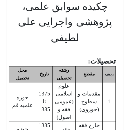
چکیده سوابق علمی،
پژوهشی
واجرایی علی
لطیفی
تحصیلات:
رشته
محل
مقطع
تاریخ
ردیف
تحصیلی
تحصیل
علوم
مقدمات و
اسلامی
1375
حوزه
1
سطوح
(عمومی
تا
علمیه قم
(حوزوی)
فقه و
1385
اصول)
خارج فقه
1385
حوزه
فقه و