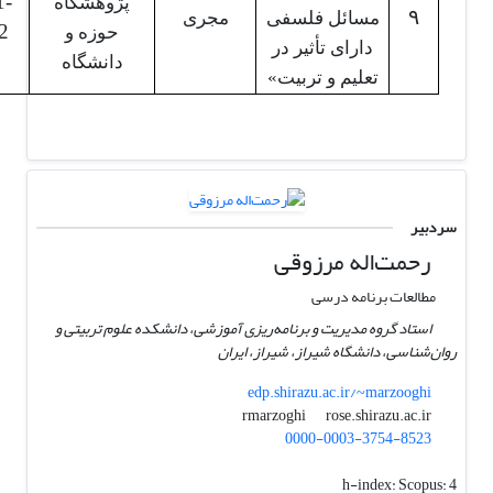
1-
پژوهشگاه
۹
مسائل فلسفی
مجری
2
حوزه و
دارای تأثیر در
دانشگاه
تعلیم و تربیت»
سردبیر
رحمت‌اله مرزوقی
مطالعات برنامه درسی
استاد گروه مدیریت و برنامه‌ریزی آموزشی، دانشکده علوم تربیتی و
روان‌شناسی، دانشگاه شیراز، شیراز، ایران
edp.shirazu.ac.ir/~marzooghi
rose.shirazu.ac.ir
rmarzoghi
0000-0003-3754-8523
h-index:
Scopus: 4