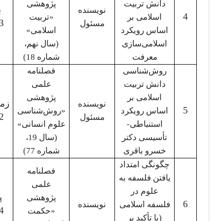
دانش تربیت
پژوهشی
ب
نویسنده
4
اسلامی بر
«تربیت
3
مسئول
اساس رویکرد
اسلامی»
اسلامی‌سازی
(سال نهم،‌
معرفت
شماره 18)
روش‌شناسی
فصلنامه
دانش تربیت
علمی
اسلامی بر
پژوهشی
زم
نویسنده
5
اساس رویکرد
«روش‌شناسی
2
مسئول
استنباطی-
علوم انسانی»
تأسیسی دکتر
(سال 19،
خسرو باقری
شماره 77)
چگونگی امتداد
فصلنامه
یافتن فلسفه به
علمی
علوم در
پ
پژوهشی
6
فلسفه اسلامی
نویسنده
4
«حکمت
(با تأکید بر