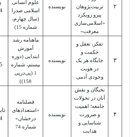
پ
علوم انسانی
۲
تربیت‌پژوهان
نویسنده
4
اسلامی صدرا
پیرو رویکرد
(سال چهارم،
«اسلامی‌سازی
شماره 15)
معرفت»
ماهنامه رشد
تفکر، تعقل و
آموزش
حکمت و
م
ابتدایی (دوره
۳
جایگاه هر یک
نویسنده
5
بیستم، شماره
در هویت
1 (پی‌درپی
وجودی آدمی
158))
نخبگان و نقش
آنان در تحولات
فصلنامه
جامعه؛ اهمیت
تاب
«استعدادهای
۴
و ضرورت
نویسنده
4
درخشان»‌
شناسایی و
شماره 74
هدایت