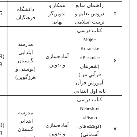
راهنمای منابع
همکار و
دانشگاه
5
۵
دروس تعلیم و
تدوین‌گر
فرهنگیان
تربیت اسلامی
نهایی
کتاب درسی
Moje
«
مدرسه
Kuranske
ابتدایی
Pjesmice
آماده‌سازی
»
۶
گلستان
8
و تدوین
(شعرهای
(بوسنی و
قرآنیِ من)
هرزگوین)
آموزش قرآن
پایه اول ابتدایی
کتاب درسی
Nebesko
«
مدرسه
Pismo
»
ابتدایی
آماده‌سازی
(نوشته‌های
۷
گلستان
8
و تدوین
آسمانی)