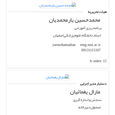
هیات تحریریه
محمدحسین یارمحمدیان
برنامه ریزی آموزشی
استاد دانشگاه علوم پزشکی اصفهان
mng.mui.ac.ir
yarmohamadian
09131115107
h-index:
12
دستیار مدیر اجرایی
مارال یغمائیان
سنجش و اندازه گیری
مسئول دبیرخانه