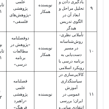
یادگیری دادن و
علمی
تاب
نویسنده
۹
تحلیل مراحل و
پژوهشی
۱
همکار
ابعاد آن در
«پژوهش‌های
الگوی تدریس
فلسفی»
هیدگر
تأملاتی نظری-
دوفصلنامه
روش‌شناسانه
به
«پژوهش در
در مسیر
نویسنده
۱۰
تاب
مطالعات
دست‌یابی به
همکار
۱
برنامه
برنامه درسی با
درسی»
رویکرد اسلامی
کالایی‌سازی در
سیاستگذاری
فصلنامه
آموزش
علمی
ب
۱۱
عمومی در
نویسنده
پژوهشی
۲
ایران؛ بررسی
«راهبرد
انتقادی مبانی و
فرهنگ»