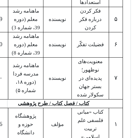
استعدادها
فکر کردن
ماهنامه رشد
9
۵
درباره فکر
نویسنده
معلم (دوره
کردن
39، شماره 3)
ماهنامه رشد
0
۶
فضیلت تفکّر
نویسنده
معلم (دوره
39، شماره 8)
معنویت‌های
ماهنامه رشد
نوظهور؛‌
مدرسه فردا
۰
۷
پدیده‌ای در
نویسنده
(دوره ۱۸،
بستر جهان
شماره ۵)
سکولار شده
کتاب / فصل کتاب / طرح پژوهشی
کتاب «مبانی
پژوهشگاه
فلسفی علم
6
۱
مؤلف
حوزه و
تربیت
دانشگاه
اسلامی»