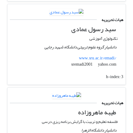
هیات تحریریه
سید رسول عمادی
تکنولوژی آموزشی
دانشیار گروه علوم تربیتی دانشگاه شهید رجایی
www.sru.ac.ir/emadi/
yahoo.com
sremadi2001
h-index:
3
هیات تحریریه
طیبه ماهروزاده
فلسفه تعلیم و تربیت با گرایش برنامه ریزی درسی
دانشیار دانشگاه الزهرا