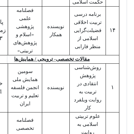
حکمت اسلامی
فصلنامه
برنامه درسی
علمی
پا
تربیت اخلاقی
نویسنده
پژوهشی
۱۴
زم
فضیلت‌گرایی
همکار
«اسلام و
۳
اسلامی از
پژوهش‌های
منظر فارابی
تربیتی»
مقالات تخصصی- ترویجی / همایش‌ها
روش‌شناسی
سومین
پژوهش
همایش ملی
خر
انتقادی در
۱
نویسنده
انجمن فلسفه
1
تربیت به
تعلیم و تربیت
روایت ویلفرد
ایران
کار
علوم تربیتی
فصلنامه
اسلامی به
تخصصی
روایت