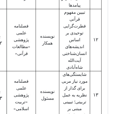
پیامدها
تبیین مفهوم
قرآنی
فطرت‌گرایی
فصلنامه
توحیدی بر
علمی
ب
نویسنده
۱۲
اساس
پژوهشی
۲
همکار
اندیشه‌های
«مطالعات
انسان‌شناختی
قرآنی»
آیت‌الله
شاه‌آبادی
شایستگی‌های
مورد نیاز مربی
فصلنامه
برای گذار از
علمی
ب
نویسنده
۱۳
نظریه به عمل
پژوهشی
۳
مسئول
تربیتی؛ تبیینی
«تربیت
مبتنی بر
اسلامی»