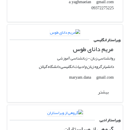
gmail.com
a.yaghmaeian
09372275225
ویراستار انگلیسی
مریم دانای طوس
روانشناسی زبان - زبانشناسی آموزشی
دانشیار گروه زبان و ادبیات انگلیسی دانشگاه گیلان
gmail.com
maryam.dana
بیشتر
ویراستار ادبی
گروهی از ویراستاران