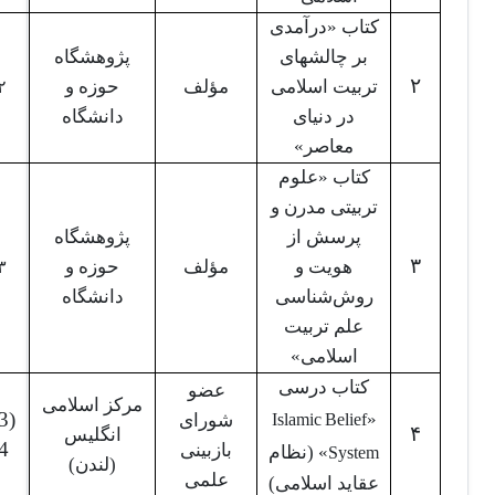
کتاب «درآمدی
بر چالشهای
پژوهشگاه
۲
تربیت اسلامی
مؤلف
حوزه و
۲
در دنیای
دانشگاه
معاصر»
کتاب «علوم
تربیتی مدرن و
پرسش از
پژوهشگاه
۳
هویت و
مؤلف
حوزه و
۳
روش‌شناسی
دانشگاه
علم تربیت
اسلامی»
کتاب درسی
عضو
مرکز اسلامی
Islamic Belief
«
شورای
۴
انگلیس
System
4
بازبینی
» (نظام
(لندن)
علمی
عقاید اسلامی)