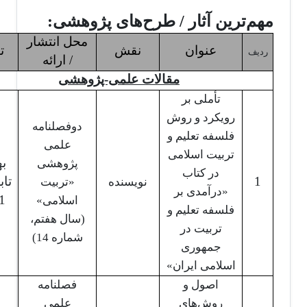
مهم‌ترین آثار / طرح‌های پژوهشی:
محل انتشار
عنوان
نقش
ت
ردیف
/ ارائه
مقالات علمی-پژوهشی
تأملی بر
رویکرد و روش
دوفصلنامه
فلسفه تعلیم و
علمی
تربیت اسلامی
به
پژوهشی
در کتاب
1
تاب
نویسنده
«تربیت
«درآمدی بر
1
اسلامی»
فلسفه تعلیم و
(سال هفتم،
تربیت در
شماره 14)
جمهوری
اسلامی ایران»
اصول و
فصلنامه
روش‌های
علمی