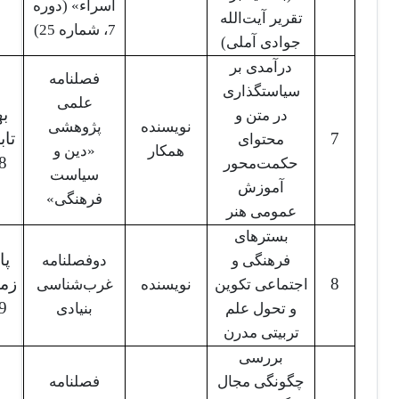
اسراء» (دوره
تقریر آیت‌الله
7، شماره 25)
جوادی آملی)
درآمدی بر
فصلنامه
سیاستگذاری
علمی
به
در متن و
نویسنده
پژوهشی
7
تاب
محتوای
همکار
«دین و
8
حکمت‌محور
سیاست
آموزش
فرهنگی»
عمومی هنر
بسترهای
پا
فرهنگی و
دوفصلنامه
8
زم
اجتماعی تکوین
نویسنده
غرب‌شناسی
9
و تحول علم
بنیادی
تربیتی مدرن
بررسی
چگونگی مجال
فصلنامه