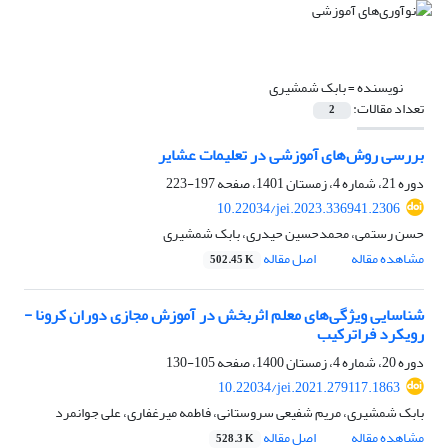
نویسنده =
بابک شمشیری
تعداد مقالات:
2
بررسی روش‌های آموزشی در تعلیمات عشایر
دوره 21، شماره 4، زمستان 1401، صفحه
197-223
10.22034/jei.2023.336941.2306
حسن رستمی، محمدحسین حیدری، بابک شمشیری
مشاهده مقاله
اصل مقاله
502.45 K
شناسایی ویژگی‌های معلم اثربخش در آموزش مجازی دوران کرونا -
رویکرد فراترکیب
دوره 20، شماره 4، زمستان 1400، صفحه
105-130
10.22034/jei.2021.279117.1863
بابک شمشیری، مریم شفیعی سروستانی، فاطمه میرغفاری، علی جوانمرد
مشاهده مقاله
اصل مقاله
528.3 K