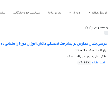
ارسال مقاله
داوران
تماس با ما
سیاست خود-بایگانی
بیان
رنامۀ درسی پنهان
ۀ درسی پنهان مدارس بر پیشرفت تحصیلیِ دانش آموزان دورۀ راهنمایی به م
71-100
 ملکی، علی دلاور، علی اکبر سیف
اصل مقاله
474.98 K