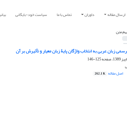
ارسال مقاله
داوران
تماس با ما
سیاست خود-بایگانی
بیان
هم متن
می زبان عربی به انتخاب واژگان پایۀ زبان معیار و تأثیرش بر آن
125-146
ی
اصل مقاله
262.1 K