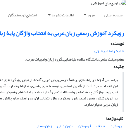
صفحه اصلی
مرور
اطلاعات نشریه
راهنمای نویسندگان
رویکرد آموزش رسمی زبان عربی به انتخاب واژگان پایۀ زبان
نویسنده
حمید رضا میرحاجی
عضوهیئت علمی دانشگاه علامه طباطبایی،گروه زبان وادبیات عرب،
چکیده
براساس آنچه در راهنمای برنامۀ درسی زبان عربی آمده، از میان رویکردهای م
این انتخاب ، برداشت از قانون اساسی، توصیه های رهبری، نیازها و تجارب آموز
تمرین ها، واژگان پایه، تعابیر و اصطلاحات می گذارد، باید و نبایدهایی هم در مق
در این نوشتار، ضمن تبیین این رویکرد و علل انتخاب آن، به راهکارها و چالش ه
زبان عربی معیار ندارد.
کلیدواژه‌ها
رویکرد
هدف
فهم متن
متون دینی
زبان معیار