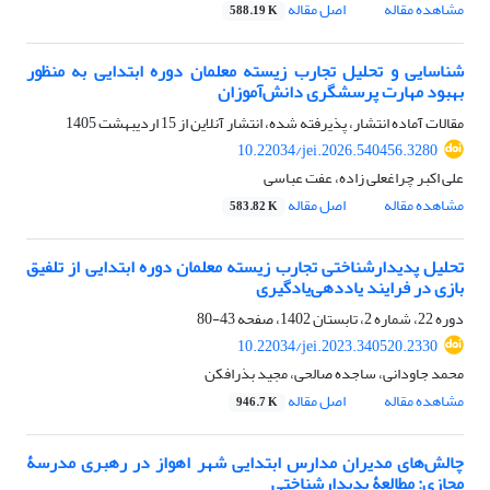
مشاهده مقاله
اصل مقاله
588.19 K
شناسایی و تحلیل تجارب زیسته معلمان دوره ابتدایی به ‌منظور
بهبود مهارت پرسشگری دانش‌آموزان
مقالات آماده انتشار، پذیرفته شده، انتشار آنلاین از
15 اردیبهشت 1405
10.22034/jei.2026.540456.3280
علی اکبر چراغعلی زاده، عفت عباسی
مشاهده مقاله
اصل مقاله
583.82 K
تحلیل پدیدارشناختی تجارب زیسته معلمان دوره ابتدایی از تلفیق
بازی در فرایند یاددهی‌یادگیری
دوره 22، شماره 2، تابستان 1402، صفحه
43-80
10.22034/jei.2023.340520.2330
محمد جاودانی، ساجده صالحی، مجید بذرافکن
مشاهده مقاله
اصل مقاله
946.7 K
چالش‌‏های مدیران مدارس ابتدایی شهر اهواز در رهبری مدرسۀ
مجازی: مطالعۀ پدیدارشناختی