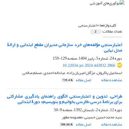
کلیدواژه‌ها =
اعتبارسنجی
تعداد مقالات:
2
اعتبارسنجی مؤلفه‌های خرد سازمانی مدیران مقطع ابتدایی و ارائۀ
مدل نهایی
دوره 24، شماره 3، پاییز 1404، صفحه
129-159
10.22034/jei.2024.442832.2866
اسماعیل پاکروان، مژگان امیریان زاده، عباداله احمدی، مسلم صالحی
مشاهده مقاله
اصل مقاله
739.4 K
طراحی، تدوین و اعتبارسنجی الگوی راهنمای یادگیری مشارکتی
برای برنامۀ درسی «فارسی بخوانیم و بنویسیم» دورۀ ابتدایی
دوره 12، شماره 2، تابستان 1392، صفحه
9-50
سید محمدحسین حسینی، معصومه مطور
مشاهده مقاله
اصل مقاله
586.66 K