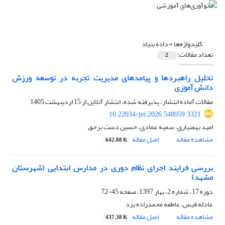
کلیدواژه‌ها =
داده بنیاد
تعداد مقالات:
2
تحلیل راهبردها و پیامدهای مدیریت تجربه در توسعه ورزش
دانش آموزی
مقالات آماده انتشار، پذیرفته شده، انتشار آنلاین از
15 اردیبهشت 1405
10.22034/jei.2026.548059.3321
امید بهمنیاری، سمیه عمادی، حسین دست برحق
مشاهده مقاله
اصل مقاله
642.88 K
بررسی فرایند اجرای نظام دوری در مدارس ابتدایی (شهرستان
مشهد)
دوره 17، شماره 2، بهار 1397، صفحه
45-72
عادله قیس، عاطفه محمدزاده یزد
مشاهده مقاله
اصل مقاله
437.38 K