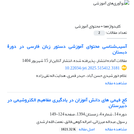
کلیدواژه‌ها =
محتوای آموزشی
تعداد مقالات:
2
آسیب‌شناسی محتوای آموزشی دستور زبان فارسی در دورۀ
دبستان
مقالات آماده انتشار، پذیرفته شده، انتشار آنلاین از
15 شهریور 1404
10.22034/jei.2025.515412.3181
غلام خورشیدی حسن آباد، حیدر قمری، هدایت ‎اله تقی ‎زاده
مشاهده مقاله
کج فهمی های دانش آموزان در یادگیری مفاهیم الکتروشیمی در
دبیرستان
دوره 14، شماره 4، زمستان 1394، صفحه
124-149
رسول عبداله میرزائی، امراله کوهی فائق، نعمت الله ارشدی
مشاهده مقاله
اصل مقاله
1021.32 K