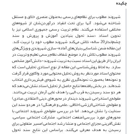
چکیده
شهروند مطلوب برای نظام‌های رسمی به‌عنوان عنصری خلاق و مستقل
شناخته می‌شود. آنها برای تحت انقیاد درآوردن‌شان از شیوه‌های
مختلفی استفاده می‌کنند. نظام تربیت رسمی جمهوری اسلامی نیز با
تدوین اسناد «سند تحول بنیادین آموزش و پرورش و سند
چشم‌انداز20 ساله» تلاش می‌کند شهروند مطلوب خود را تربیت کند.
این مقاله ضمن شناسایی بنیان‌های آماده-سازی شهروندی و ویژگی‌های
شهروند مطلوب تلاش دارد موضع‌ شفاف نظام رسمی تعلیم و تربیت در
ایران را از طریق این اسناد نسبت به تربیت شهروند-دانش‌آموز مشخص
سازد. به لحاظ روش‌شناسی این مقاله از نوع اسنادی تحلیلی است که
محتوای اسناد موردنظر به روش تحلیل محتوایی مورد واکاوی قرار گرفت
و نمونه‌‌ها به‌صورت نمونه‌گیری نظری به شیوه‌ی فیش‌برداری انتخاب
شده‌اند. در بخش یافته‌ها نتایج حاصل از تحلیل‌ اسناد نشان می‌دهد که
هر دو سند رسیدن به قرب الهی را هدف غایی آرمان تربیت می‌دانند.
مقوله‌‌ی استخراجی شهروند دیندار در محورهای دینی (اعتقادی،عبادی)
و مقوله‌ی شناختی(ارزشی،اخلاقی ،علمی و فرهنگی) در هردو سند این
سنخیت را نشان می‌دهد. اما در بررسی مقوله‌ی شهروند اجتماعی با
محورهای مورد بررسی(منفعت اجتماعی، مشارکت اجتماعی سیاسی،
نقش‌آفرینی مجزای اجتماعی و منشا رشد اجتماعی)مسیر متفاوتی برای
رسیدن به هدف معرفی می‌کنند. بر‌اساس این نتایج سند تحول