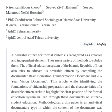
1
2
Nāser Kamālpour khoob
Seyyed Ziyā’ Hāshemi
Seyyed
3
Mahmoud Nejāti Hosseini
1
PhD Candidate in Political Sociology at Islāmic Āzad University
(Central Tehran Branch), Tehran, Irān
2
(phD) Tehran university
3
(phD) central Azad Tehran university
چکیده
English
A desirable citizen for formal systems is recognized as a creative
and independent element. They use a variety of methods to subdue
them. The official education system of the Islamic Republic of Iran
also tries to educate its desirable citizen by compiling the
documents "Basic Education Transformation Document and 20-
Year Vision Document". This article, while identifying the
foundations of citizenship preparation and the characteristics of a
desirable citizen, seeks to highlight the clear position of the formal
education system in Iran through these documents on citizen-
student education. Methodologically, this paper is an analytical
documentary type in which the content of the documents was