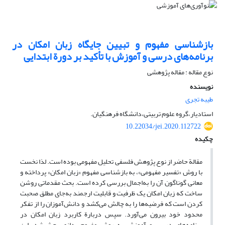
بازشناسی مفهوم و تبیین جایگاه زبان امکان در
برنامه‌های درسی و آموزش با تأکید بر دورة ابتدایی
نوع مقاله : مقاله پژوهشی
نویسنده
طیبه تجری
استادیار،گروه علوم تربیتی،دانشگاه فرهنگیان.
10.22034/jei.2020.112722
چکیده
مقالة حاضر از نوع پژوهش فلسفی تحلیل مفهومی بوده است. لذا نخست
با روش «تفسیر مفهومی»، به بازشناسی مفهوم «زبان امکان» پرداخته و
معانی گوناگون آن را به‌اجمال بررسی کرده است. بحث مقدماتی روشن
ساخت که زبان امکان یک ظرفیت و قابلیت ارجمند به‌جای مطلق صحبت
کردن است که فرضیه‌ها را به چالش می‌کشد و دانش‌آموزان را از تفکر
محدود خود بیرون می‌آورد. سپس دربارة کاربرد زبان امکان در
برنامه‌های درسی و آموزش به روش مفهوم‌پردازی بحث شد. این