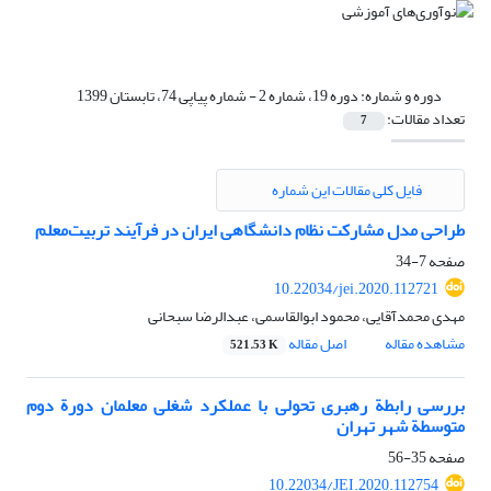
دوره و شماره:
دوره 19، شماره 2 - شماره پیاپی 74، تابستان 1399
تعداد مقالات:
7
فایل کلی مقالات این شماره
طراحی مدل مشارکت نظام دانشگاهی ایران در فرآیند تربیت‌معلم
صفحه
7-34
10.22034/jei.2020.112721
مهدی محمدآقایی، محمود ابوالقاسمی، عبدالرضا سبحانی
مشاهده مقاله
اصل مقاله
521.53 K
بررسی رابطة رهبری تحولی با عملکرد شغلی معلمان دورة دوم
متوسطة شهر تهران
صفحه
35-56
10.22034/JEI.2020.112754