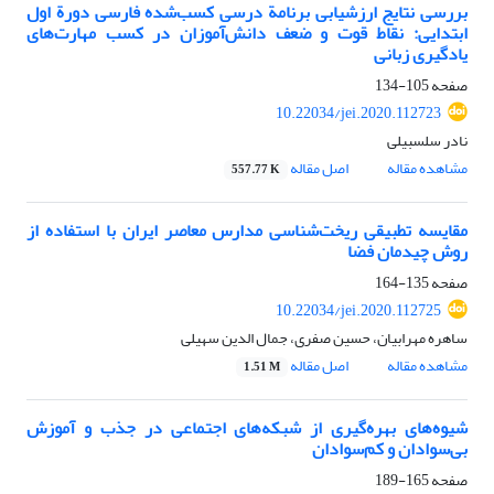
بررسی نتایج ارزشیابی برنامة درسی کسب‌شده فارسی دورة اول
ابتدایی: نقاط قوت و ضعف دانش‌آموزان در کسب مهارت‌های
یادگیری زبانی
صفحه
105-134
10.22034/jei.2020.112723
نادر سلسبیلی
مشاهده مقاله
اصل مقاله
557.77 K
مقایسه تطبیقی ریخت‌شناسی مدارس معاصر ایران با استفاده از
روش چیدمان فضا
صفحه
135-164
10.22034/jei.2020.112725
ساهره مهرابیان، حسین صفری، جمال الدین سهیلی
مشاهده مقاله
اصل مقاله
1.51 M
شیوه‌های بهره‌گیری از شبکه‌های اجتماعی در جذب و آموزش
بی‌سوادان و کم‌سوادان
صفحه
165-189