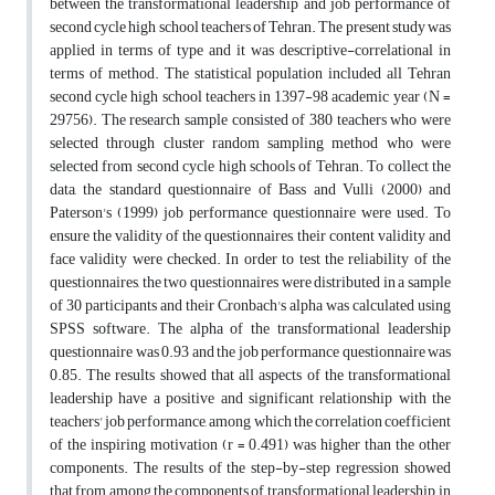
between the transformational leadership and job performance of
second cycle high school teachers of Tehran. The present study was
applied in terms of type and it was descriptive-correlational in
terms of method. The statistical population included all Tehran
second cycle high school teachers in 1397-98 academic year (N =
29756). The research sample consisted of 380 teachers who were
selected through cluster random sampling method who were
selected from second cycle high schools of Tehran. To collect the
data, the standard questionnaire of Bass and Vulli (2000) and
Paterson's (1999) job performance questionnaire were used. To
ensure the validity of the questionnaires, their content validity and
face validity were checked. In order to test the reliability of the
questionnaires, the two questionnaires were distributed in a sample
of 30 participants and their Cronbach's alpha was calculated using
SPSS software. The alpha of the transformational leadership
questionnaire was 0.93 and the job performance questionnaire was
0.85. The results showed that all aspects of the transformational
leadership have a positive and significant relationship with the
teachers' job performance, among which the correlation coefficient
of the inspiring motivation (r = 0.491) was higher than the other
components. The results of the step-by-step regression showed
that from among the components of transformational leadership, in