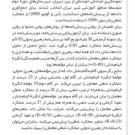
نمونه‌گیری تصادفی خوشه‌ای از بین دبیران دبیرستان‌های دورة دوم
متوسطة مناطق آموزشی شهر تهران انتخاب شدند. برای جمع‌آوری
داده‌ها از پرسش‌نامه‌های استاندارد بأس و آولیو (2000) و عملکرد
شغلی پاترسون (1999) استفاده شده است.
برای اطمینان از روایی پرسش‌نامه‌ها از روش‌های روایی محتوا و روایی
صوری استفاده شد. برای آزمون پایایی پرسش‌نامه، دو پرسش‌نامه در
یک نمونة آزمایشی 30 نفرة توزیع آلفا، پرسش‌نامة رهبری تحولی 0/93 و
پرسش‌نامة عملکرد شغلی 0/85 برآورد شد. نتایج حاصل از تحلیل
داده‌ها نشان داد که همة ابعاد رهبری تحولی رابطة مثبت و معناداری با
عملکرد شغلی معلمان داشتند که در بین آن‌ها ضریب هم‌بستگی انگیزة
الهام‌بخش (0/491 =r) بیشتر از سایر مؤلفه‌ها بود.
نتایج رگرسیون گام‌به‌گام نشان داد که از بین مؤلفه‌های رهبری تحولی،
مؤلفة انگیزه الهام‌بخش در گام اول به‌تنهایی بیش از 23 درصد از
عملکرد شغلی معلمان را تبیین می‌کند. در گام دوم،10 مؤلفة انگیزة
الهام‌بخش به همراه ترغیب ذهنی، بیش از 26 درصد از عملکرد شغلی
معلمان را بیان می‌دارند. در گام سوم نیز مؤلفه‌های انگیزة الهام‌بخش،
نفوذ آرمانی و ترغیب ذهنی به همراه هم بیش از 27 درصد عملکرد
شغلی معلمان را پیش‌بینی می‌کنند. ضرایب بتا نشان داد، متغیرهای
انگیزة الهام‌بخش (0/38= B)، ترغیب ذهنی (0/32= B) و نفوذ آرمانی
(0/23= B)، متغیر عملکرد شغلی را پیش‌بینی می‌کنند. بنابراین می‌توان
با استفاده از رهبری تحولی، عملکرد شغلی معلمان را بهبود بخشید.