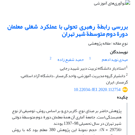
بررسی رابطة رهبری تحولی با عملکرد شغلی معلمان
دورة دوم متوسطة شهر تهران
نوع مقاله : مقاله پژوهشی
نویسندگان
2
1
مهدی نوید ادهم
حمید شفیع زاده
1
استادیار دانشگاه تربیت دبیر شهید رجایی
2
دانشیار گروه مدیریت آموزشی، واحد گرمسار، دانشگاه آزاد اسلامی،
گرمسار، ایران
10.22034/JEI.2020.112754
چکیده
پژوهش حاضر بر مبنای نوع، کاربردی و بر اساس روش، توصیفی از نوع
همبستگی است. جامعة آماری آن همة معلمان دورة دوم متوسطة دولتی
شهر تهران در سال تحصیلی 98-1397 بودند
(29756 = N). حجم نمونة این پژوهش 380 معلم بود که با روش